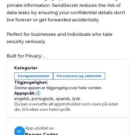
private information. SendSecret reduces the risk of
data leaks by ensuring your confidential details don’t
live forever or get forwarded accidentally.
Perfect for businesses and individuals who take
security seriously.
Built for Privacy
With one-time viewing and automatic deletion, your
Kategorier
secrets stay private—exactly how they should.
Designelementer
Personvern og sikkerhet
Tilgjengelighet:
Denne appen er tilgjengelig over hele verden.
Appspråk:
engelsk
,
portugisisk
,
spansk
,
tysk
Du kan oversette alt appinnholdet som vises på siden
din, til hvilket som helst språk.
App utviklet av
BC
Beaver Codes