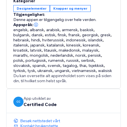
Kategorier
Designelementer
Knapper og menyer
Tilgjengelighet:
Denne appen er tilgjengelig over hele verden.
Appspråk:
engelsk
,
albansk
,
arabisk
,
armensk
,
baskisk
,
bulgarsk
,
dansk
,
estisk
,
finsk
,
fransk
,
georgisk
,
gresk
,
hebraisk
,
hindi
,
hviterussisk
,
indonesisk
,
islandsk
,
italiensk
,
japansk
,
katalansk
,
kinesisk
,
koreansk
,
kroatisk
,
latvisk
,
litauisk
,
makedonsk
,
malayisk
,
marathi
,
mongolsk
,
nederlandsk
,
norsk
,
persisk
,
polsk
,
portugisisk
,
rumensk
,
russisk
,
serbisk
,
slovakisk
,
spansk
,
svensk
,
tagalog
,
thai
,
tsjekkisk
,
tyrkisk
,
tysk
,
ukrainsk
,
ungarsk
,
vietnamesisk
,
walisisk
Du kan oversette alt appinnholdet som vises på siden
din, til hvilket som helst språk.
App utviklet av
CC
Certified Code
Besøk nettstedet vårt
Kontakt brukerstøtte