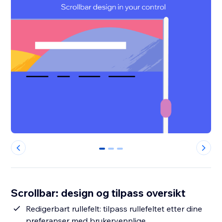
0
1
2
Scrollbar: design og tilpass oversikt
Redigerbart rullefelt: tilpass rullefeltet etter dine
preferanser med brukervennlige