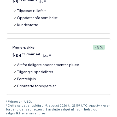
/måned
$
9
12
60
$
9
Tilpasset rullefelt
Oppdater når som helst
Kundestøtte
Prime-pakke
- 5 %
/måned
$
54
72
60
$
57
Alt fra tidligere abonnementer, pluss:
Tilgang til spesialister
Førstehjelp
Prioriterte forespørsler
* Prisen er i USD.
* Dette salget er gyldig til 9. august 2026 kl. 23:59 UTC. Apputvikleren
forbeholder seg retten til å avslutte salget når som helst, og
salgsvilkårene kan endres.