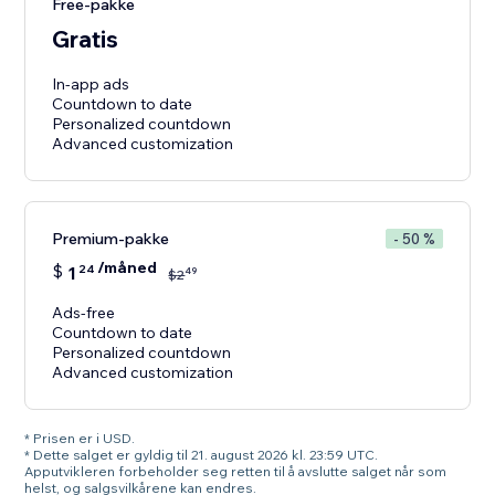
Free-pakke
Gratis
In-app ads
Countdown to date
Personalized countdown
Premium-pakke
- 50 %
/måned
$
1
24
49
$
2
Ads-free
Countdown to date
Personalized countdown
Advanced customization
* Prisen er i USD.
* Dette salget er gyldig til 21. august 2026 kl. 23:59 UTC.
Apputvikleren forbeholder seg retten til å avslutte salget når som
helst, og salgsvilkårene kan endres.