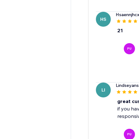
Hsaennjhc
HS
21
PU
Lindseyans
LI
great cu
if you ha
responsiv
PU