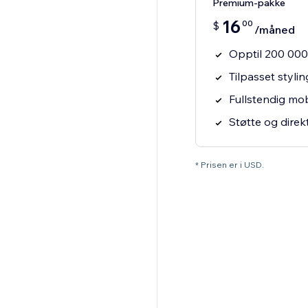
Premium-pakke
16
00
$
/måned
Opptil 200 000
Tilpasset styli
Fullstendig mo
Støtte og direk
* Prisen er i USD.