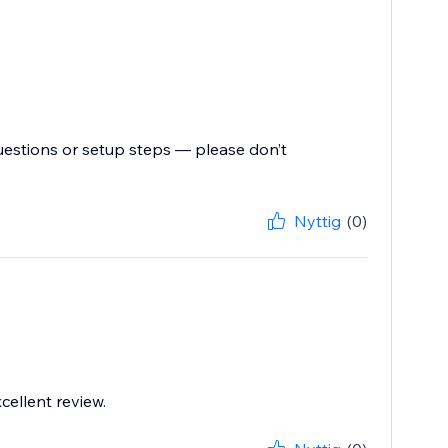
uestions or setup steps — please don’t
Nyttig
(0)
cellent review.