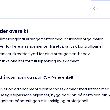
der oversikt
åmeldinger til arrangementer med brukervennlige maler
r for flere arrangementer fra ett praktisk kontrollpanel.
kjemaer skreddersydd for dine arrangementbehov.
unksjonalitet for full tilpasning av skjemaet
thåndteringen og spor RSVP-ene enkelt
-er og arrangementregistreringsskjemaer med letthet med v
esign tilpassede skjemaer, bygg dem inn på nettsiden din,
rangementhåndteringen blir smidig og profesjonell.