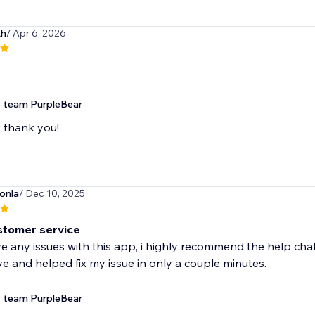
xh
/ Apr 6, 2026
team PurpleBear
thank you!
onla
/ Dec 10, 2025
stomer service
ve any issues with this app, i highly recommend the help ch
e and helped fix my issue in only a couple minutes.
team PurpleBear