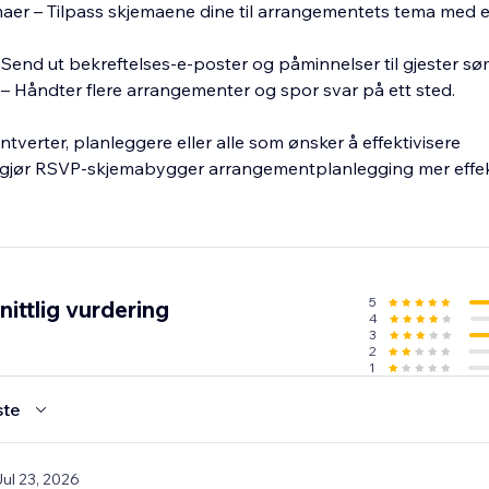
aer – Tilpass skjemaene dine til arrangementets tema med e
 Send ut bekreftelses-e-poster og påminnelser til gjester sø
 – Håndter flere arrangementer og spor svar på ett sted.
tverter, planleggere eller alle som ønsker å effektivisere
, gjør RSVP-skjemabygger arrangementplanlegging mer effek
5
ittlig vurdering
4
3
2
1
ste
Jul 23, 2026