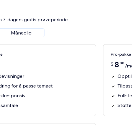
n 7-dagers gratis prøveperiode
Månedlig
ke
Pro-pakke
8
00
$
/m
devisninger
Opptil
ndring for å passe temaet
Tilpas
bilresponsiv
Fullst
esamtale
Støtte