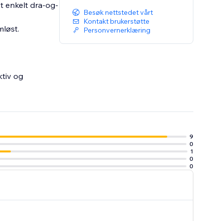
t enkelt dra-og-
Besøk nettstedet vårt
Kontakt brukerstøtte
mløst.
Personvernerklæring
tiv og
9
0
1
0
0