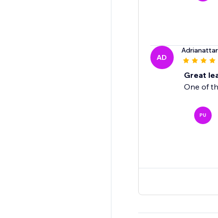
Adrianatta
AD
Great le
One of th
PU