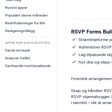
Video
Konvertering
Sidemaler
Lagerløsninger
Avstemninger
Nyeste apper
PDF
Bildeeffekter
Dropshipping
Chat
Fildeling
Populært denne måneden
Knapper og menyer
Priser og abonnement
Kommentarer
Nyheter
Bannere og merker
Folkefinansiering
Bedriftsløsninger fra Wix
Telefon
Innholdstjenester
Kalkulatorer
Mat og drikke
Samfunn
RSVP Forms Buil
Redigeringstillegg
Teksteffekter
Søk
Anmeldelser og 
Strømlinjeforme p
tilbakemeldinger
APPER SOM KAN HJELPE DEG
Vær
Administrer RSVP-e
CRM
Samle inn leads
Diagrammer og tabeller
Lag tilpassede s
Analyser trafikk
Nyt dra-og-slipp-f
Samhandle med besøkende
Forenkle arrangemen
Skap og håndter RSVP
RSVP-skjemabygger. D
i sanntid – slik at ar