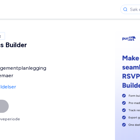
x
 Builder
ngementplanlegging
emaer
ldelser
røveperiode