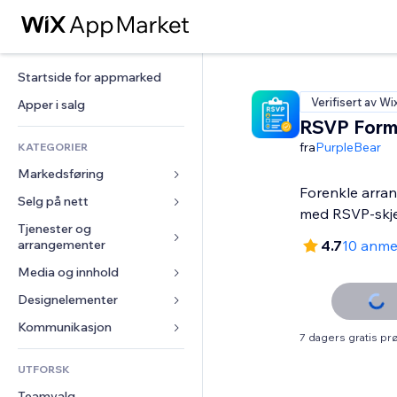
Startside for appmarked
Verifisert av Wi
Apper i salg
RSVP Forms
fra
PurpleBear
KATEGORIER
Markedsføring
Forenkle arra
Selg på nett
Annonser
med RSVP-skj
Mobil
Tjenester og 
Apper for butikker
arrangementer
4.7
10 anme
Analyser
Frakt og levering
Media og innhold
Hoteller
Sosiale medier
Selg-knapper
Arrangementer
Designelementer
Galleri
SEO
Nettkurs
Restauranter
Musikk
Engasjement
Kart og navigasjon
Kommunikasjon 
On-demand-utskrift
7 dagers gratis p
Eiendom
Podkaster
Nettstedsoppføringer
Personvern og sikkerhet
Regnskap
Skjemaer
UTFORSK
Bookinger
Fotografi
E-post
Klokke
Kuponger og fordelsprogram
Blogg
Teamvalg