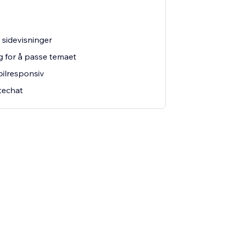
 sidevisninger
ng for å passe temaet
bilresponsiv
techat