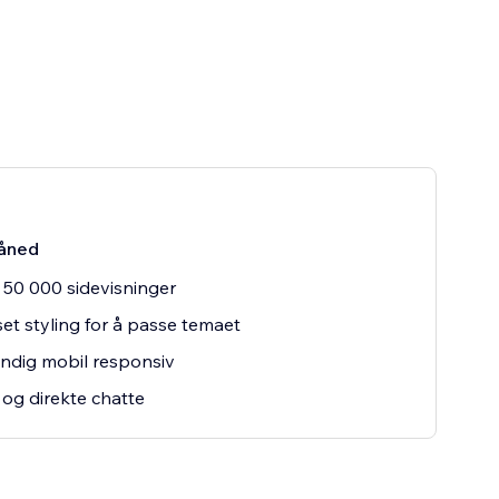
åned
 50 000 sidevisninger
set styling for å passe temaet
endig mobil responsiv
 og direkte chatte