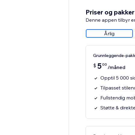
Priser og pakker
Denne appen tilbyr e
Årlig
Grunnleggende-pak
5
00
$
/måned
Opptil 5 000 si
Tilpasset stile
Fullstendig mo
Støtte & direkt