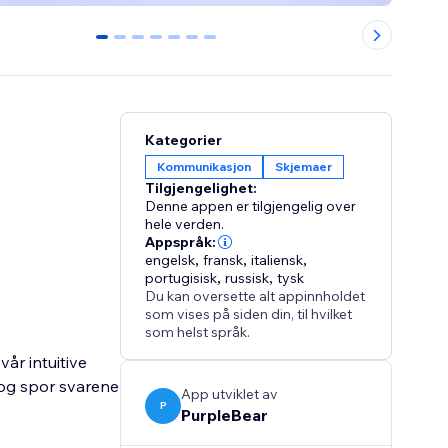
0
1
2
3
4
5
6
Kategorier
Kommunikasjon
Skjemaer
Tilgjengelighet:
Denne appen er tilgjengelig over
hele verden.
Appspråk:
engelsk
,
fransk
,
italiensk
,
portugisisk
,
russisk
,
tysk
Du kan oversette alt appinnholdet
som vises på siden din, til hvilket
som helst språk.
år intuitive
 og spor svarene
App utviklet av
P
PurpleBear