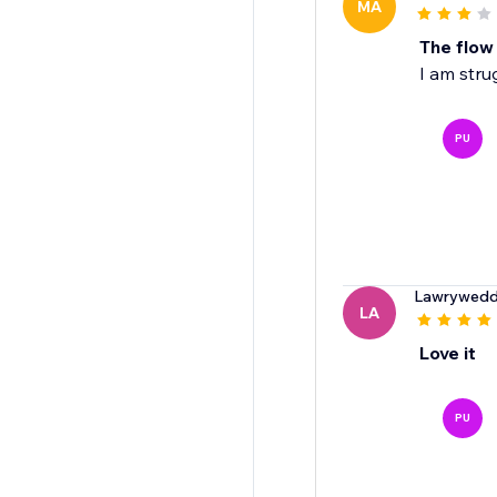
MA
The flow
I am strug
PU
Lawrywedd
LA
Love it
PU