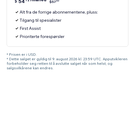
$
54
72
60
$
57
Alt fra de forrige abonnementene, pluss:
Tilgang til spesialister
First Assist
Prioriterte forespørsler
* Prisen er i USD.
* Dette salget er gyldig til 9. august 2026 kl. 23:59 UTC. Apputvikleren
forbeholder seg retten til å avslutte salget når som helst, og
salgsvilkårene kan endres.