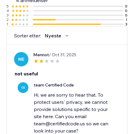
4 anmeldelser
5
0
4
0
3
0
2
1
1
3
Sorter etter:
Nyeste
Mennot
/ Oct 31, 2025
ME
not useful
team Certified Code
CE
Hi, we are sorry to hear that. To
protect users' privacy, we cannot
provide solutions specific to your
site here. Can you email
team@certifiedcode.us so we can
look into your case?