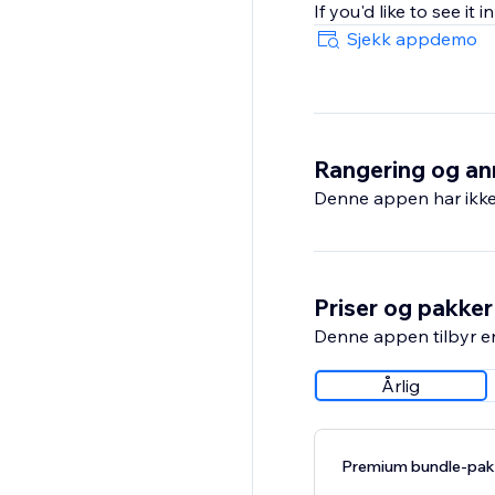
If you'd like to see it
Sjekk appdemo
Rangering og an
Denne appen har ikke 
Priser og pakker
Denne appen tilbyr e
Årlig
Premium bundle-pak