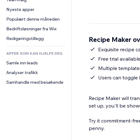
Video
Konvertering
Sidemaler
Lagerløsninger
Avstemninger
Nyeste apper
PDF
Bildeeffekter
Dropshipping
Chat
Fildeling
Populært denne måneden
Knapper og menyer
Priser og abonnement
Kommentarer
Nyheter
Bannere og merker
Folkefinansiering
Bedriftsløsninger fra Wix
Telefon
Innholdstjenester
Kalkulatorer
Mat og drikke
Samfunn
Recipe Maker ov
Redigeringstillegg
Teksteffekter
Søk
Anmeldelser og 
Exquisite recipe 
tilbakemeldinger
APPER SOM KAN HJELPE DEG
Vær
Free trial availabl
CRM
Samle inn leads
Diagrammer og tabeller
Multiple template
Analyser trafikk
Users can toggle 
Samhandle med besøkende
Recipe Maker will tran
set up, you'll be show
Try it commitment-free
penny.