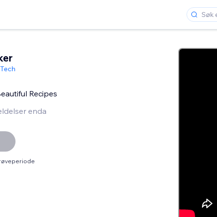
ker
 Tech
Beautiful Recipes
ldelser enda
prøveperiode