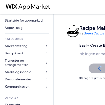
Startside for appmarked
Recipe Ma
Apper i salg
fra
Green Cactus
KATEGORIER
Easily Create 
Markedsføring
Selg på nett
Annonser
Ingen anme
Mobil
Tjenester og 
Apper for butikker
arrangementer
Analyser
Frakt og levering
Media og innhold
Hoteller
Sosiale medier
Selg-knapper
30 dagers gratis 
Arrangementer
Designelementer
Galleri
SEO
Nettkurs
Restauranter
Musikk
Engasjement
Kart og navigasjon
Kommunikasjon 
On-demand-utskrift
Eiendom
Podkaster
Nettstedsoppføringer
Personvern og sikkerhet
Regnskap
Skjemaer
UTFORSK
Bookinger
Fotografi
E-post
Klokke
Kuponger og fordelsprogram
Blogg
Teamvalg