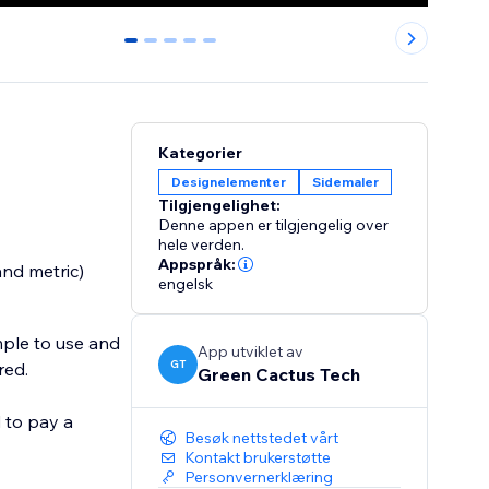
0
1
2
3
4
Kategorier
Designelementer
Sidemaler
Tilgjengelighet:
Denne appen er tilgjengelig over
hele verden.
Appspråk:
and metric)
engelsk
mple to use and
App utviklet av
GT
red.
Green Cactus Tech
d to pay a
Besøk nettstedet vårt
Kontakt brukerstøtte
Personvernerklæring