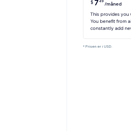
7
49
$
/måned
This provides you w
You benefit from 
constantly add new
* Prisen er i USD.