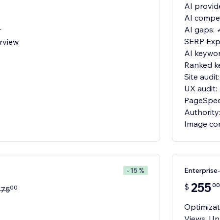
AI provid
AI compet
AI gaps: 
r
SERP Expl
rview
AI keywor
Ranked k
Site audit
UX audit:
PageSpee
Authority
Image co
Enterprise
- 15 %
255
00
$
00
$
75
Optimizat
Views: Un