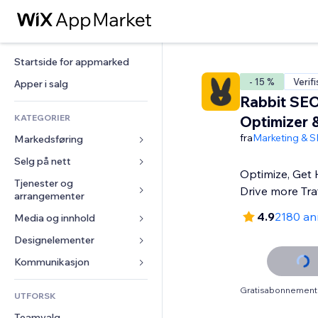
Startside for appmarked
- 15 %
Verif
Apper i salg
Rabbit SE
KATEGORIER
Optimizer 
fra
Marketing & 
Markedsføring
Selg på nett
Annonser
Optimize, Get 
Mobil
Tjenester og 
Apper for butikker
Drive more Traf
arrangementer
Analyser
Frakt og levering
4.9
2180 an
Media og innhold
Hoteller
Sosiale medier
Selg-knapper
Arrangementer
Designelementer
Galleri
SEO
Nettkurs
Restauranter
Musikk
Engasjement
Kart og navigasjon
Kommunikasjon 
On-demand-utskrift
Eiendom
Podkaster
Nettstedsoppføringer
Personvern og sikkerhet
Regnskap
Skjemaer
Gratisabonnement 
UTFORSK
Bookinger
Fotografi
E-post
Klokke
Kuponger og fordelsprogram
Blogg
Teamvalg