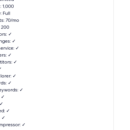
 1,000
 Full
its: 70/mo
 200
ors: ✓
nges: ✓
service: ✓
ers: ✓
itors: ✓
✓
orer: ✓
ds: ✓
eywords: ✓
: ✓
 ✓
d: ✓
: ✓
mpressor: ✓