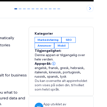
0
1
2
3
4
5
6
7
8
9
10
Kategorier
matically
Markedsføring
SEO
tories
Annonser
Mobil
Tilgjengelighet:
Denne appen er tilgjengelig over
hele verden.
Appspråk:
engelsk
,
fransk
,
gresk
,
hebraisk
,
italiensk
,
kinesisk
,
portugisisk
,
ilt for business
russisk
,
spansk
,
tysk
Du kan oversette alt appinnholdet
som vises på siden din, til hvilket
som helst språk.
ou what to
ctured data and
s.
App utviklet av
MT