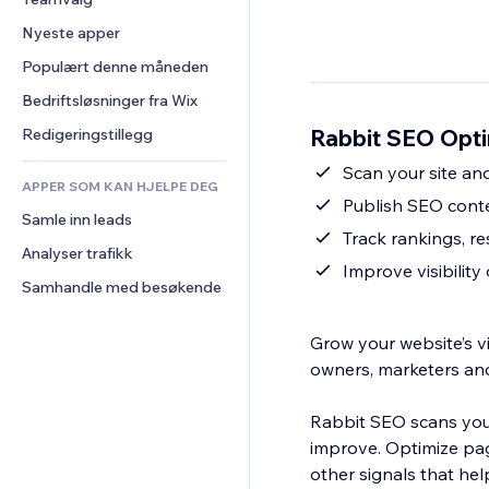
Video
Konvertering
Sidemaler
Lagerløsninger
Avstemninger
Nyeste apper
PDF
Bildeeffekter
Dropshipping
Chat
Fildeling
Populært denne måneden
Knapper og menyer
Priser og abonnement
Kommentarer
Nyheter
Bannere og merker
Folkefinansiering
Bedriftsløsninger fra Wix
Telefon
Innholdstjenester
Kalkulatorer
Mat og drikke
Samfunn
Rabbit SEO Opti
Redigeringstillegg
Teksteffekter
Søk
Anmeldelser og 
Scan your site and
tilbakemeldinger
APPER SOM KAN HJELPE DEG
Vær
Publish SEO conte
CRM
Samle inn leads
Diagrammer og tabeller
Track rankings, r
Analyser trafikk
Improve visibilit
Samhandle med besøkende
Grow your website’s vi
owners, marketers an
Rabbit SEO scans your
improve. Optimize pag
other signals that he