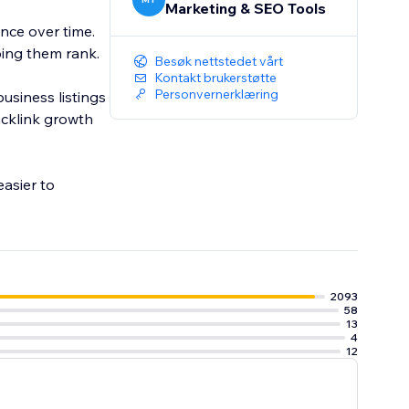
Marketing & SEO Tools
nce over time.
ing them rank.
Besøk nettstedet vårt
Kontakt brukerstøtte
Personvernerklæring
usiness listings
acklink growth
asier to
2093
58
13
4
12