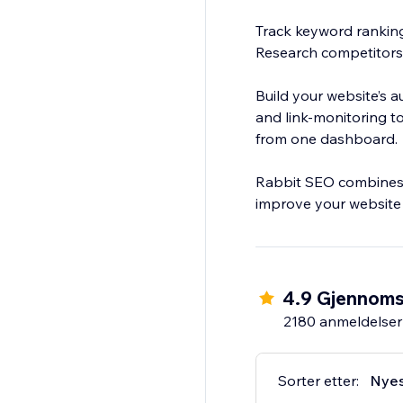
Track keyword ranking
Research competitors
Build your website’s a
and link-monitoring to
from one dashboard.
Rabbit SEO combines p
improve your website
4.9 Gjennomsn
2180 anmeldelser
Sorter etter:
Nye