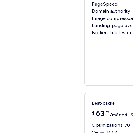
PageSpeed
Domain authority
Image compresso
Landing-page ove
Broken-link tester
Best-pakke
63
75
$
/måned
Optimizations: 70
Views: 100K