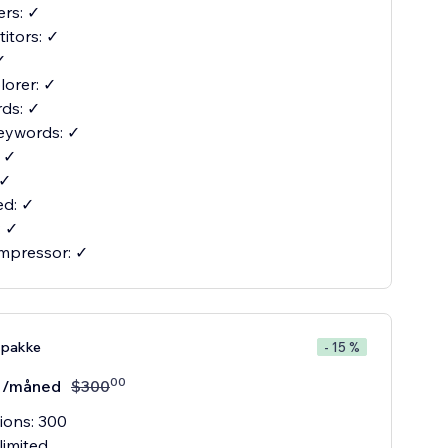
ers: ✓
itors: ✓
✓
orer: ✓
ds: ✓
eywords: ✓
: ✓
 ✓
d: ✓
: ✓
mpressor: ✓
-pakke
- 15 %
00
/måned
$
300
ions: 300
limited