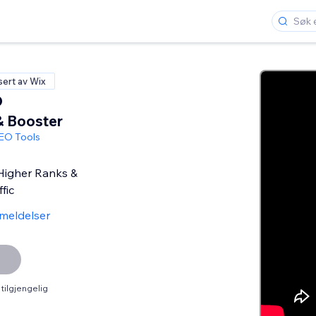
isert av Wix
O
& Booster
SEO Tools
Higher Ranks &
fic
meldelser
tilgjengelig