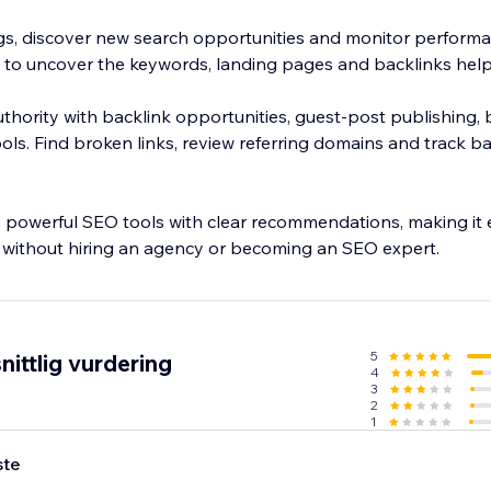
s, discover new search opportunities and monitor performa
 to uncover the keywords, landing pages and backlinks help
uthority with backlink opportunities, guest-post publishing, b
ols. Find broken links, review referring domains and track b
owerful SEO tools with clear recommendations, making it e
 without hiring an agency or becoming an SEO expert.
5
ittlig vurdering
4
3
2
1
ste