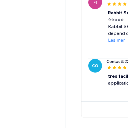
FI
Rabbit Se
⭐⭐⭐⭐⭐
Rabbit SE
depend on
Les mer
Contact52
CO
tres facil
applicatio