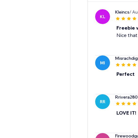
Kleincs
/ Au
KL
Freebie 
Nice that
Misrachdigi
MI
Perfect
Rrivera280
RR
LOVE IT!
Firewoodg