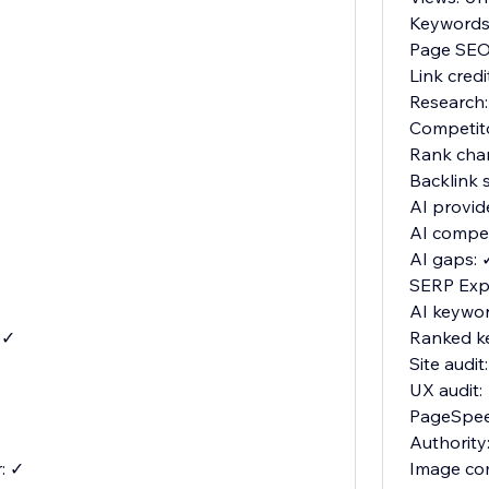
Keywords:
Page SEO:
o
Link cred
Research:
Competit
Rank cha
Backlink 
AI provid
AI compet
AI gaps: 
SERP Expl
AI keywor
 ✓
Ranked k
Site audit
UX audit:
PageSpee
Authority
: ✓
Image co