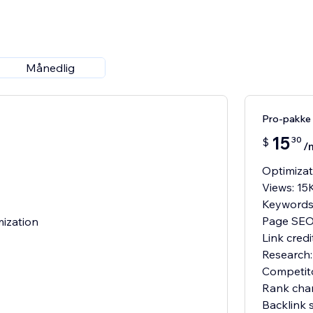
Månedlig
Pro-pakke
15
30
$
/
Optimizat
Views: 15
Keywords
Page SEO:
mization
Link cred
Research:
Competit
Rank cha
Backlink 