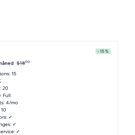
- 15 %
00
måned
$
18
ions: 15
K
: 20
 Full
its: 4/mo
 10
ors: ✓
nges: ✓
service: ✓