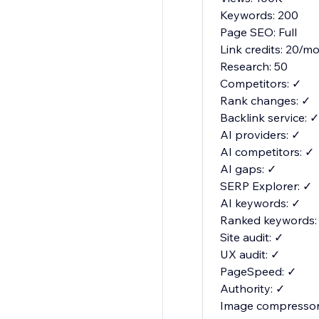
Keywords: 200
Page SEO: Full
Link credits: 20/m
Research: 50
Competitors: ✓
Rank changes: ✓
Backlink service: ✓
AI providers: ✓
AI competitors: ✓
AI gaps: ✓
SERP Explorer: ✓
AI keywords: ✓
Ranked keywords:
Site audit: ✓
UX audit: ✓
PageSpeed: ✓
Authority: ✓
Image compressor