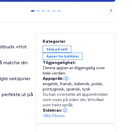
0
1
2
3
4
5
Kategorier
ilbud», «Hot
Selg på nett
Apper for butikker
r å matche din
Tilgjengelighet:
Denne appen er tilgjengelig over
hele verden.
algte seksjoner
Appspråk:
engelsk
,
fransk
,
italiensk
,
polsk
,
portugisisk
,
spansk
,
tysk
 perfekte ut på
Du kan oversette alt appinnholdet
som vises på siden din, til hvilket
som helst språk.
Sidekrav:
-
Wix Stores