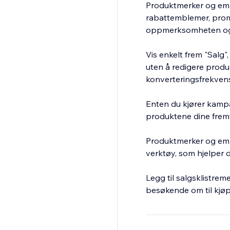
Produktmerker og emb
rabattemblemer, prom
oppmerksomheten og 
Vis enkelt frem "Salg"
uten å redigere produ
konverteringsfrekven
Enten du kjører kampa
produktene dine fremt
Produktmerker og embl
verktøy, som hjelper
Legg til salgsklistrem
besøkende om til kjøp