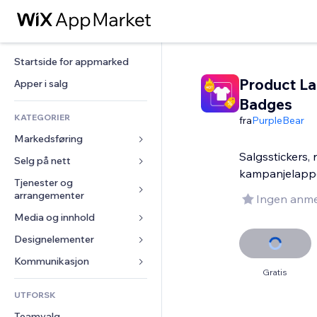
Startside for appmarked
Product La
Apper i salg
Badges
KATEGORIER
fra
PurpleBear
Markedsføring
Salgsstickers,
Selg på nett
Annonser
kampanjelapp
Mobil
Tjenester og 
Apper for butikker
arrangementer
Ingen anme
Analyser
Frakt og levering
Media og innhold
Hoteller
Sosiale medier
Selg-knapper
Arrangementer
Designelementer
Galleri
SEO
Nettkurs
Restauranter
Musikk
Engasjement
Kart og navigasjon
Kommunikasjon 
On-demand-utskrift
Gratis
Eiendom
Podkaster
Nettstedsoppføringer
Personvern og sikkerhet
Regnskap
Skjemaer
UTFORSK
Bookinger
Fotografi
E-post
Klokke
Kuponger og fordelsprogram
Blogg
Teamvalg