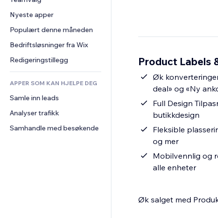
Video
Konvertering
Sidemaler
Lagerløsninger
Avstemninger
Nyeste apper
PDF
Bildeeffekter
Dropshipping
Chat
Fildeling
Populært denne måneden
Knapper og menyer
Priser og abonnement
Kommentarer
Nyheter
Bannere og merker
Folkefinansiering
Bedriftsløsninger fra Wix
Telefon
Innholdstjenester
Kalkulatorer
Mat og drikke
Samfunn
Product Labels 
Redigeringstillegg
Teksteffekter
Søk
Anmeldelser og 
Øk konverteringer
tilbakemeldinger
APPER SOM KAN HJELPE DEG
Vær
deal» og «Ny ank
CRM
Samle inn leads
Diagrammer og tabeller
Full Design Tilpasn
Analyser trafikk
butikkdesign
Samhandle med besøkende
Fleksible plasseri
og mer
Mobilvennlig og r
alle enheter
Øk salget med Produk