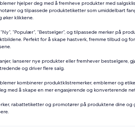
lemer hjelper deg med å fremheve produkter med salgsklis
otører og tilpassede produktetiketter som umiddelbart fan
øker klikkene.
, "Ny", "Populær", "Bestselger", og tilpassede merker på pro
ktbildene. Perfekt for å skape hastverk, fremme tilbud og fo
sene.
njer, lanserer nye produkter eller fremhever bestselgere, 
redende og driver flere salg.
emer kombinerer produktklistremerker, emblemer og etikette
 deg med å skape en mer engasjerende og konverterende net
erker, rabattetiketter og promotører på produktene dine og g
ere.