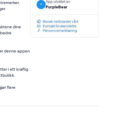
App utviklet av
tremerker,
P
PurpleBear
ger
Besøk nettstedet vårt
Kontakt brukerstøtte
duktene dine
Personvernerklæring
rbedre
gjør denne appen
r i ett kraftig
tbutikk.
jør flere