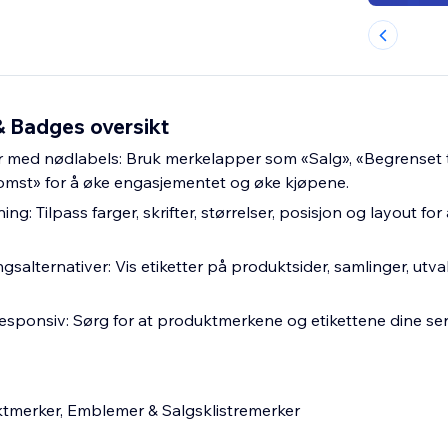
& Badges oversikt
 med nødlabels: Bruk merkelapper som «Salg», «Begrenset t
omst» for å øke engasjementet og øke kjøpene.
ing: Tilpass farger, skrifter, størrelser, posisjon og layout fo
ngsalternativer: Vis etiketter på produktsider, samlinger, utv
esponsiv: Sørg for at produktmerkene og etikettene dine ser
tmerker, Emblemer & Salgsklistremerker