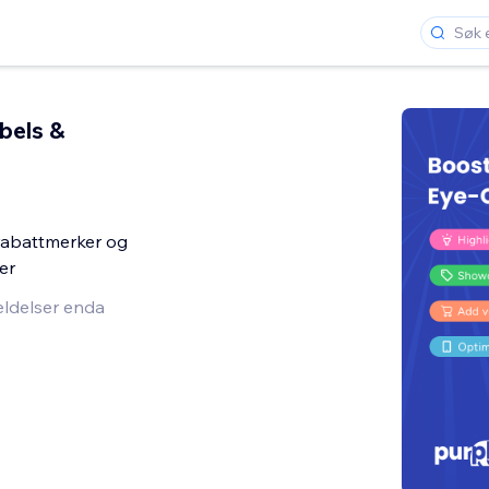
bels &
 rabattmerker og
er
ldelser enda