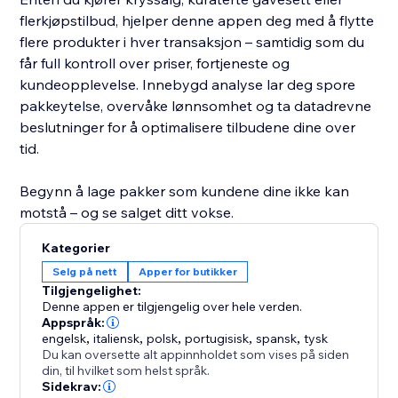
flerkjøpstilbud, hjelper denne appen deg med å flytte
flere produkter i hver transaksjon – samtidig som du
får full kontroll over priser, fortjeneste og
kundeopplevelse. Innebygd analyse lar deg spore
pakkeytelse, overvåke lønnsomhet og ta datadrevne
beslutninger for å optimalisere tilbudene dine over
tid.
Begynn å lage pakker som kundene dine ikke kan
motstå – og se salget ditt vokse.
Kategorier
Selg på nett
Apper for butikker
Tilgjengelighet:
Denne appen er tilgjengelig over hele verden.
Appspråk:
engelsk
,
italiensk
,
polsk
,
portugisisk
,
spansk
,
tysk
Du kan oversette alt appinnholdet som vises på siden
din, til hvilket som helst språk.
Sidekrav: