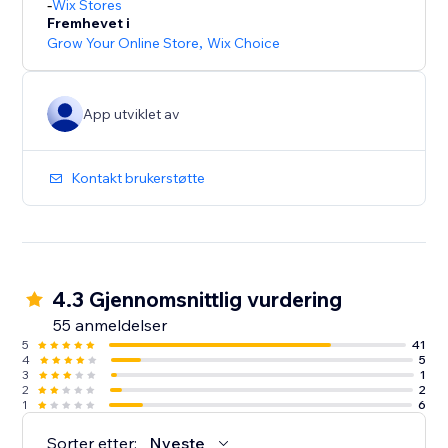
-
Wix Stores
Fremhevet i
Grow Your Online Store
,
Wix Choice
App utviklet av
Kontakt brukerstøtte
4.3 Gjennomsnittlig vurdering
55 anmeldelser
5
41
4
5
3
1
2
2
1
6
Sorter etter:
Nyeste