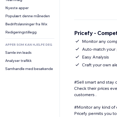
Video
Konvertering
Sidemaler
Lagerløsninger
Avstemninger
Nyeste apper
PDF
Bildeeffekter
Dropshipping
Chat
Fildeling
Populært denne måneden
Knapper og menyer
Priser og abonnement
Kommentarer
Nyheter
Bannere og merker
Folkefinansiering
Bedriftsløsninger fra Wix
Telefon
Innholdstjenester
Kalkulatorer
Mat og drikke
Samfunn
Pricefy - Compet
Redigeringstillegg
Teksteffekter
Søk
Anmeldelser og 
Monitor any comp
tilbakemeldinger
APPER SOM KAN HJELPE DEG
Vær
Auto-match your 
CRM
Samle inn leads
Diagrammer og tabeller
Easy Analysis
Analyser trafikk
Craft your own al
Samhandle med besøkende
#Sell smart and stay 
Check their prices eve
customers .
#Monitor any kind of
Pricefy permits you to