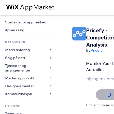
Startside for appmarked
Pricefy -
Apper i salg
Competito
KATEGORIER
Analysis
Markedsføring
fra
Pricefy
Selg på nett
Annonser
Monitor Your 
Mobil
Tjenester og 
Apper for butikker
Autopilot
arrangementer
Analyser
Frakt og levering
Media og innhold
Hoteller
Ingen anme
Sosiale medier
Selg-knapper
Arrangementer
Designelementer
Galleri
SEO
Nettkurs
Restauranter
Musikk
Engasjement
Kart og navigasjon
Kommunikasjon 
On-demand-utskrift
Eiendom
Podkaster
Nettstedsoppføringer
Personvern og sikkerhet
Regnskap
Skjemaer
Gratisabonnement 
UTFORSK
Bookinger
Fotografi
E-post
Klokke
Kuponger og fordelsprogram
Blogg
Teamvalg