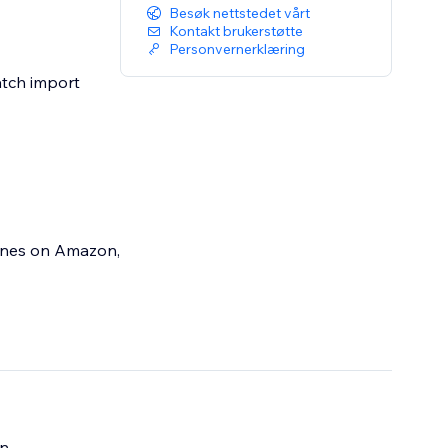
Besøk nettstedet vårt
Kontakt brukerstøtte
Personvernerklæring
atch import
 ones on Amazon,
esk. Pricefy
n.