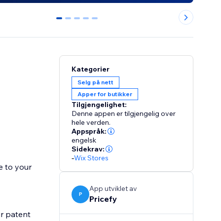
0
1
2
3
4
Kategorier
Selg på nett
Apper for butikker
Tilgjengelighet:
Denne appen er tilgjengelig over
hele verden.
Appspråk:
engelsk
Sidekrav:
-
Wix Stores
e to your
App utviklet av
P
Pricefy
ur patent