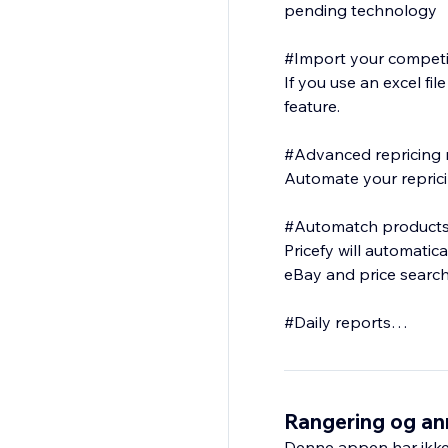
pending technology
#Import your competi
If you use an excel fi
feature.
#Advanced repricing r
Automate your reprici
#Automatch products 
Pricefy will automati
eBay and price search
#Daily reports
Stay always updated 
Rangering og an
Denne appen har ikke 