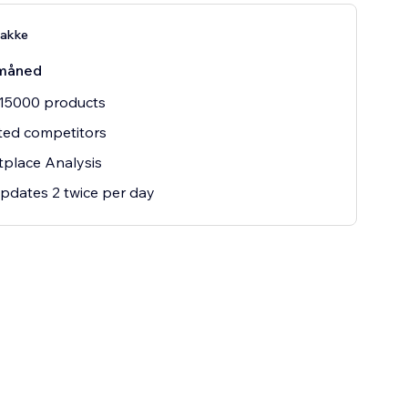
pakke
måned
 15000 products
ted competitors
place Analysis
updates 2 twice per day