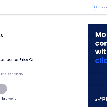
rs
Competitor Price On
ldelser enda
tilgjengelig