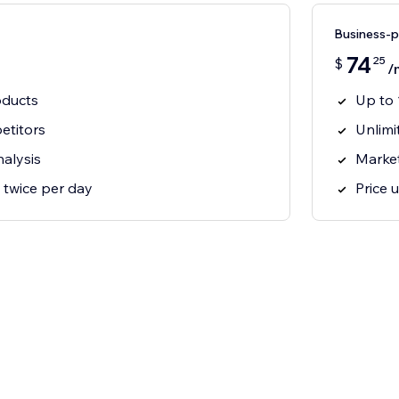
Business-
74
25
$
/
oducts
Up to
etitors
Unlimi
alysis
Market
 twice per day
Price 