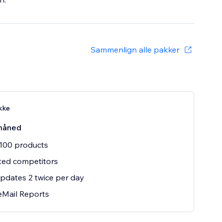
Sammenlign alle pakker
kke
måned
100 products
ted competitors
updates 2 twice per day
eMail Reports