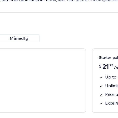
Månedlig
Starter-pa
21
75
$
/
Up to 
Unlimi
Price 
Excel/