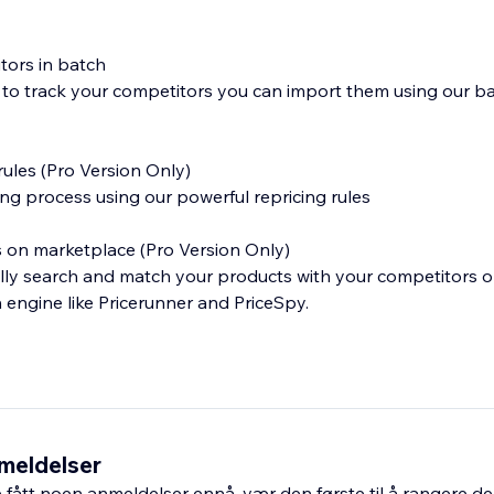
tors in batch
le to track your competitors you can import them using our b
ules (Pro Version Only)
ng process using our powerful repricing rules
on marketplace (Pro Version Only)
cally search and match your products with your competitors
 engine like Pricerunner and PriceSpy.
about your competitors even when you are away from your d
meldelser
fått noen anmeldelser ennå, vær den første til å rangere de