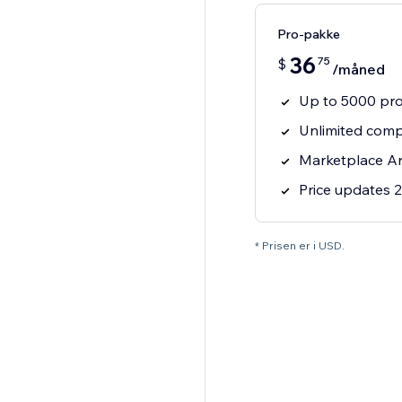
Pro-pakke
36
75
$
/måned
Up to 5000 pr
Unlimited comp
Marketplace An
Price updates 2
* Prisen er i USD.