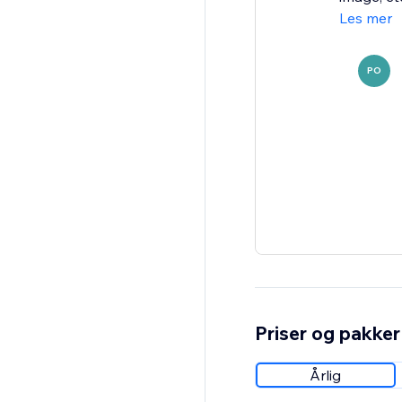
Les mer
PO
Priser og pakker
Årlig