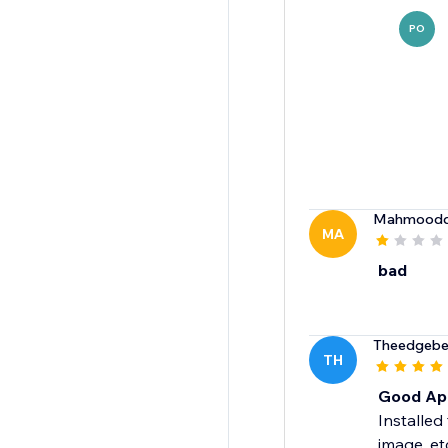
PO
Mahmoodd
MA
bad
Theedgebe
TH
Good App
Installed 
image, et