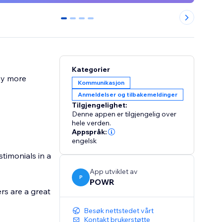
0
1
2
3
Kategorier
ny more
Kommunikasjon
Anmeldelser og tilbakemeldinger
Tilgjengelighet:
Denne appen er tilgjengelig over
hele verden.
Appspråk:
engelsk
timonials in a
App utviklet av
P
POWR
rs are a great
Besøk nettstedet vårt
Kontakt brukerstøtte