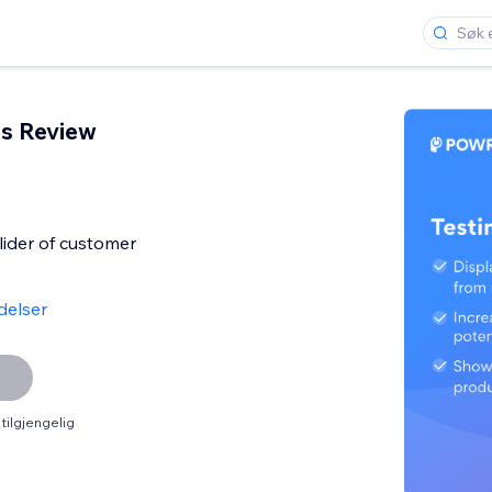
ls Review
lider of customer
delser
tilgjengelig