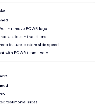
kke
åned
 Free + remove POWR logo
imonial slides + transitions
edo feature, custom slide speed
hat with POWR team - no AI
pakke
åned
Pro +
ted testimonial slides