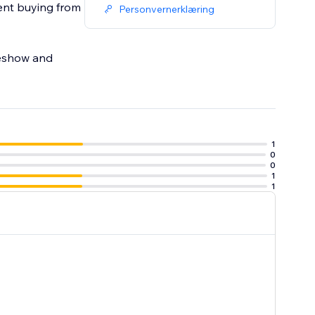
dent buying from
Personvernerklæring
ideshow and
1
0
0
1
1