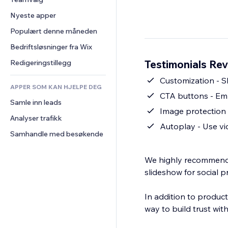
Video
Konvertering
Sidemaler
Lagerløsninger
Avstemninger
Nyeste apper
PDF
Bildeeffekter
Dropshipping
Chat
Fildeling
Populært denne måneden
Knapper og menyer
Priser og abonnement
Kommentarer
Nyheter
Bannere og merker
Folkefinansiering
Bedriftsløsninger fra Wix
Telefon
Innholdstjenester
Kalkulatorer
Mat og drikke
Samfunn
Testimonials Rev
Redigeringstillegg
Teksteffekter
Søk
Anmeldelser og 
Customization - S
tilbakemeldinger
APPER SOM KAN HJELPE DEG
Vær
CTA buttons - Embe
CRM
Samle inn leads
Diagrammer og tabeller
Image protection 
Analyser trafikk
Autoplay - Use vi
Samhandle med besøkende
We highly recommend 
slideshow for social p
In addition to product
way to build trust wi