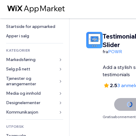
Startside for appmarked
Testimonia
Apper i salg
Slider
KATEGORIER
fra
POWR
Markedsføring
Add a stylish s
Selg på nett
Annonser
testimonials
Mobil
Tjenester og 
Apper for butikker
arrangementer
2.5
3 anmel
Analyser
Frakt og levering
Media og innhold
Hoteller
Sosiale medier
Selg-knapper
Arrangementer
Designelementer
Galleri
SEO
Nettkurs
Restauranter
Musikk
Engasjement
Kart og navigasjon
Kommunikasjon 
On-demand-utskrift
Gratisabonnement 
Eiendom
Podkaster
Nettstedsoppføringer
Personvern og sikkerhet
Regnskap
Skjemaer
UTFORSK
Bookinger
Fotografi
E-post
Klokke
Kuponger og fordelsprogram
Blogg
Teamvalg