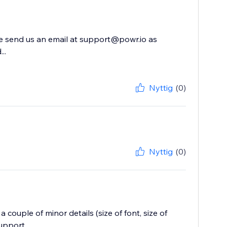
se send us an email at support@powr.io as
..
Nyttig
(0)
Nyttig
(0)
a couple of minor details (size of font, size of
pport...