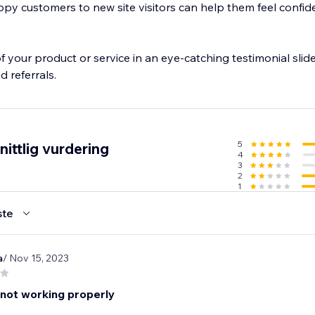
ppy customers to new site visitors can help them feel confi
of your product or service in an eye-catching testimonial sl
d referrals.
5
ittlig vurdering
4
3
2
1
ste
a
/ Nov 15, 2023
 not working properly