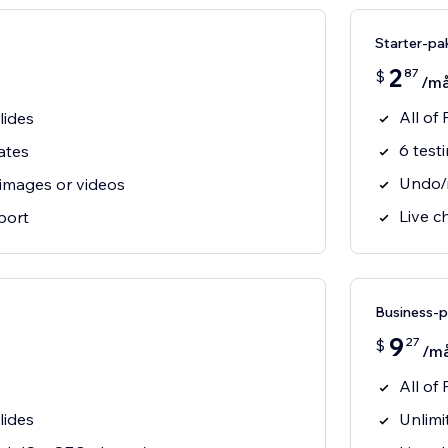
Starter-pa
2
87
$
/m
All of
lides
6 test
ates
Undo/r
images or videos
Live c
port
Business-
9
27
$
/m
All of 
lides
Unlimi