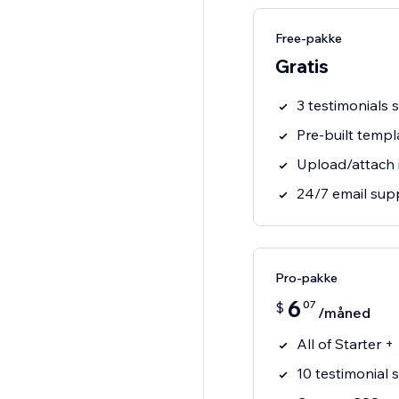
Free-pakke
Gratis
3 testimonials s
Pre-built templ
Upload/attach 
24/7 email sup
Pro-pakke
6
07
$
/måned
All of Starter +
10 testimonial s