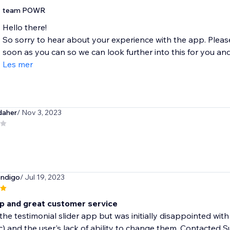
team POWR
Hello there!
So sorry to hear about your experience with the app. Plea
soon as you can so we can look further into this for you and.
Les mer
aher
/ Nov 3, 2023
ndigo
/ Jul 19, 2023
 and great customer service
the testimonial slider app but was initially disappointed with 
c) and the user's lack of ability to change them. Contacted Su