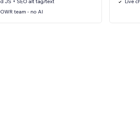
 JS + SEO alt tag/text
Live c
 POWR team - no AI