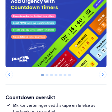
0
1
2
3
4
5
6
Countdown oversikt
Øk konverteringer ved å skape en følelse av
hastverk og knapphet.