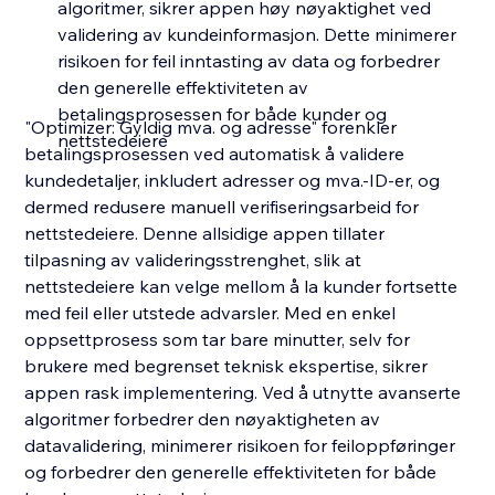
algoritmer, sikrer appen høy nøyaktighet ved
validering av kundeinformasjon. Dette minimerer
risikoen for feil inntasting av data og forbedrer
den generelle effektiviteten av
betalingsprosessen for både kunder og
"Optimizer: Gyldig mva. og adresse" forenkler
nettstedeiere
betalingsprosessen ved automatisk å validere
kundedetaljer, inkludert adresser og mva.-ID-er, og
dermed redusere manuell verifiseringsarbeid for
nettstedeiere. Denne allsidige appen tillater
tilpasning av valideringsstrenghet, slik at
nettstedeiere kan velge mellom å la kunder fortsette
med feil eller utstede advarsler. Med en enkel
oppsettprosess som tar bare minutter, selv for
brukere med begrenset teknisk ekspertise, sikrer
appen rask implementering. Ved å utnytte avanserte
algoritmer forbedrer den nøyaktigheten av
datavalidering, minimerer risikoen for feiloppføringer
og forbedrer den generelle effektiviteten for både