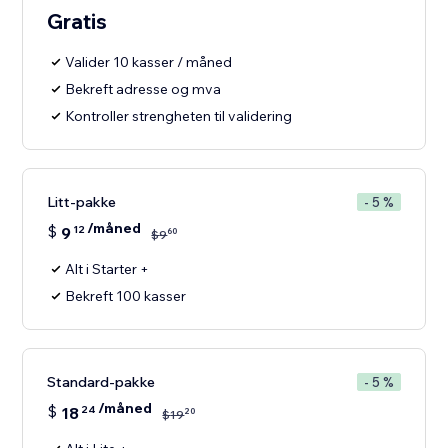
Gratis
Valider 10 kasser / måned
Bekreft adresse og mva
Kontroller strengheten til validering
Litt-pakke
- 5 %
/måned
$
9
12
60
$
9
Alt i Starter +
Bekreft 100 kasser
Standard-pakke
- 5 %
/måned
$
18
24
20
$
19