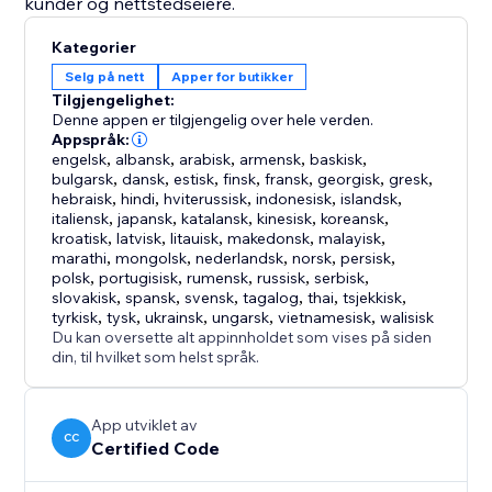
kunder og nettstedseiere.
Kategorier
Selg på nett
Apper for butikker
Tilgjengelighet:
Denne appen er tilgjengelig over hele verden.
Appspråk:
engelsk
,
albansk
,
arabisk
,
armensk
,
baskisk
,
bulgarsk
,
dansk
,
estisk
,
finsk
,
fransk
,
georgisk
,
gresk
,
hebraisk
,
hindi
,
hviterussisk
,
indonesisk
,
islandsk
,
italiensk
,
japansk
,
katalansk
,
kinesisk
,
koreansk
,
kroatisk
,
latvisk
,
litauisk
,
makedonsk
,
malayisk
,
marathi
,
mongolsk
,
nederlandsk
,
norsk
,
persisk
,
polsk
,
portugisisk
,
rumensk
,
russisk
,
serbisk
,
slovakisk
,
spansk
,
svensk
,
tagalog
,
thai
,
tsjekkisk
,
tyrkisk
,
tysk
,
ukrainsk
,
ungarsk
,
vietnamesisk
,
walisisk
Du kan oversette alt appinnholdet som vises på siden
din, til hvilket som helst språk.
App utviklet av
CC
Certified Code