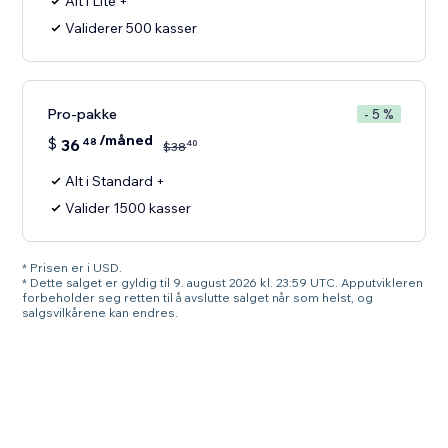
Alt i Lite +
Validerer 500 kasser
Pro-pakke
- 5 %
/måned
$
36
48
40
$
38
Alt i Standard +
Valider 1500 kasser
* Prisen er i USD.
* Dette salget er gyldig til 9. august 2026 kl. 23:59 UTC. Apputvikleren
forbeholder seg retten til å avslutte salget når som helst, og
salgsvilkårene kan endres.