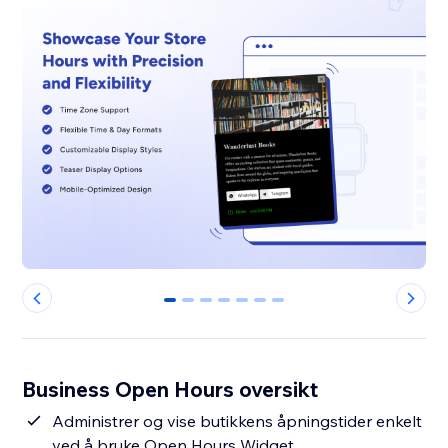
0
1
2
3
4
5
6
Business Open Hours oversikt
Administrer og vise butikkens åpningstider enkelt
ved å bruke Open Hours Widget