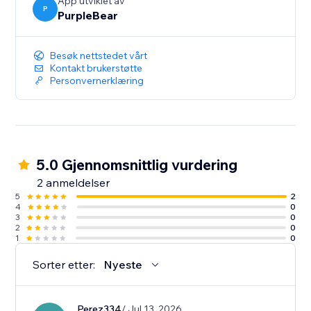
App utviklet av
P
PurpleBear
Besøk nettstedet vårt
Kontakt brukerstøtte
Personvernerklæring
5.0 Gjennomsnittlig vurdering
2 anmeldelser
5
2
4
0
3
0
2
0
1
0
Sorter etter:
Nyeste
Perez334
/ Jul 13, 2026