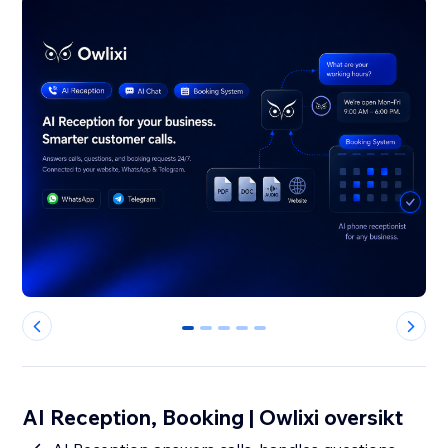
0
1
2
3
4
AI Reception, Booking | Owlixi oversikt