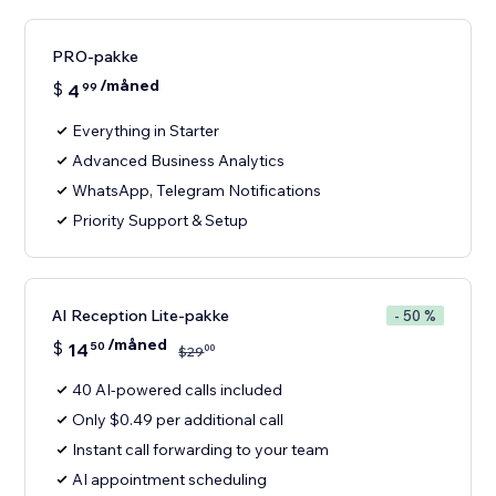
PRO-pakke
/måned
$
4
99
Everything in Starter
Advanced Business Analytics
WhatsApp, Telegram Notifications
Priority Support & Setup
AI Reception Lite-pakke
- 50 %
/måned
$
14
50
00
$
29
40 AI-powered calls included
Only $0.49 per additional call
Instant call forwarding to your team
AI appointment scheduling