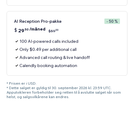
AI Reception Pro-pakke
- 50 %
/måned
$
29
50
00
$
59
100 AI-powered calls included
Only $0.49 per additional call
Advanced call routing & live handoff
Calendly booking automation
* Prisen er i USD.
* Dette salget er gyldig til 30. september 2026 kl. 23:59 UTC.
Apputvikleren forbeholder seg retten til å avslutte salget når som
helst, og salgsvilkårene kan endres.