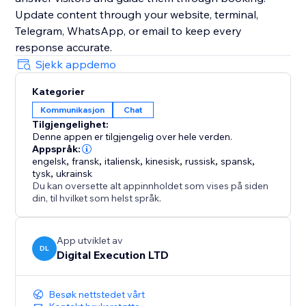
Update content through your website, terminal,
Telegram, WhatsApp, or email to keep every
response accurate.
Sjekk appdemo
Kategorier
Kommunikasjon
Chat
Tilgjengelighet:
Denne appen er tilgjengelig over hele verden.
Appspråk:
engelsk
,
fransk
,
italiensk
,
kinesisk
,
russisk
,
spansk
,
tysk
,
ukrainsk
Du kan oversette alt appinnholdet som vises på siden
din, til hvilket som helst språk.
App utviklet av
DL
Digital Execution LTD
Besøk nettstedet vårt