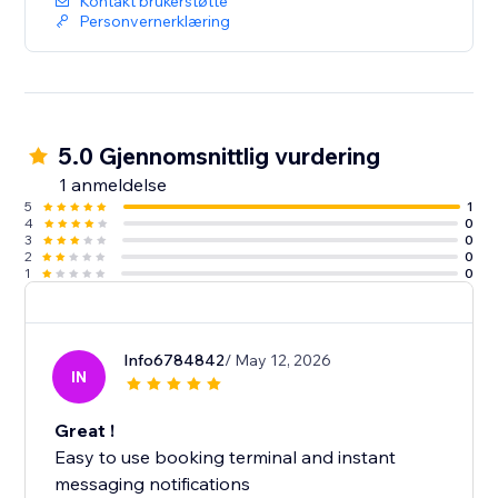
Kontakt brukerstøtte
Personvernerklæring
5.0 Gjennomsnittlig vurdering
1 anmeldelse
5
1
4
0
3
0
2
0
1
0
Info6784842
/ May 12, 2026
IN
Great !
Easy to use booking terminal and instant
messaging notifications