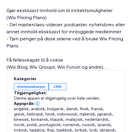
Gjør eksklusivt innhold om til inntektsmuligheter
(Wix Pricing Plans)
- Del masterclass-videoer, podcaster, nyhetsbrev eller
annet innhold eksklusivt for innloggede medlemmer
- Tjen penger på disse sidene ved å bruke Wix Pricing
Plans
Få fellesskapet til å vokse
(Wix Blog, Wix Groups, Wix Forum og andre)
- Bygg fellesskapstilknytninger med detaljerte
Kategorier
medlemsprofiler
Kommunikasjon
CRM
- La brukerne enkelt komme i kontakt med hverandre
Tilgjengelighet:
ved å følge hverandre
Denne appen er tilgjengelig over hele verden.
- Anerkjenn prestasjoner med merker
Appspråk:
engelsk
,
arabisk
,
bulgarsk
,
dansk
,
finsk
,
fransk
,
- Endre personverninnstillinger – bestem hvem som
gresk
,
hebraisk
,
hindi
,
indonesisk
,
italiensk
,
japansk
,
kan se medlemmenes profiler
kinesisk
,
koreansk
,
litauisk
,
malayisk
,
nederlandsk
,
norsk
,
polsk
,
portugisisk
,
rumensk
,
russisk
,
spansk
,
svensk
,
tagalog
,
thai
,
tsjekkisk
,
tyrkisk
,
tysk
,
ukrainsk
,