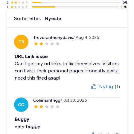
2
68
1
190
Sorter etter:
Nyeste
Trevoranthonydavis
/ Aug 4, 2026
TR
URL Link issue
Can't get my url links to fix themselves. Visitors
can't visit their personal pages. Honestly awful,
need this fixed asap!
Nyttig
(1)
Colemantrigg
/ Jul 30, 2026
CO
Buggy
very buggy