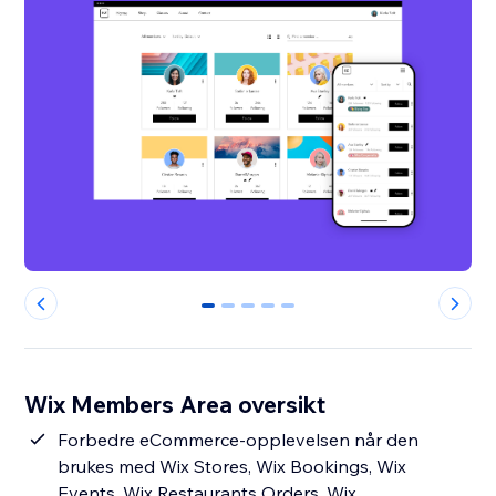
0
1
2
3
4
Wix Members Area oversikt
Forbedre eCommerce-opplevelsen når den
brukes med Wix Stores, Wix Bookings, Wix
Events, Wix Restaurants Orders, Wix