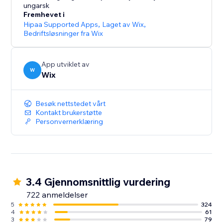
ungarsk
Fremhevet i
Hipaa Supported Apps
,
Laget av Wix
,
Bedriftsløsninger fra Wix
App utviklet av
W
Wix
Besøk nettstedet vårt
Kontakt brukerstøtte
Personvernerklæring
3.4 Gjennomsnittlig vurdering
722 anmeldelser
5
324
4
61
3
79