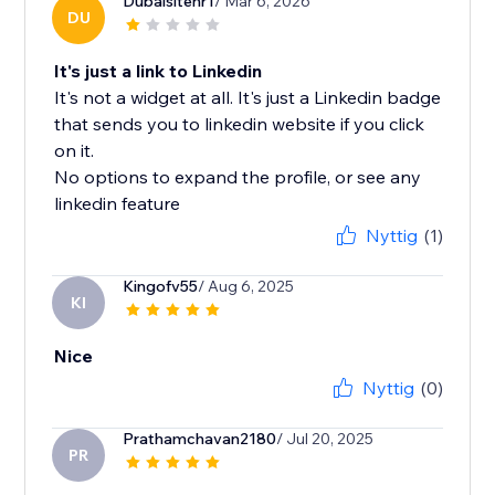
Dubaisitenr1
/ Mar 6, 2026
DU
It's just a link to Linkedin
It's not a widget at all. It's just a Linkedin badge
that sends you to linkedin website if you click
on it.
No options to expand the profile, or see any
linkedin feature
Nyttig
(1)
Kingofv55
/ Aug 6, 2025
KI
Nice
Nyttig
(0)
Prathamchavan2180
/ Jul 20, 2025
PR