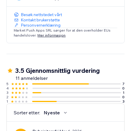
Besøk nettstedet vårt
Kontakt brukerstøtte
Personvernerklæring
Market Push Apps SRL sørger for at den overholder EUs
handelslover.
Mer informasjon
3.5 Gjennomsnittlig vurdering
11 anmeldelser
5
7
4
0
3
1
2
0
1
3
Sorter etter:
Nyeste