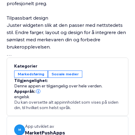
profesjonelt preg.
Tilpassbart design
Juster widgeten slik at den passer med nettstedets
stil. Endre farger, layout og design for å integrere den
sømløst med merkevaren din og forbedre
brukeropplevelsen.
Alltid oppdatert. Widgeten synkroniseres automatisk
Kategorier
med LinkedIn-profilen, slik at besøkende alltid ser den
Markedsføring
Sosiale medier
nyeste informasjonen uten manuell oppdatering.
Tilgjengelighet:
Denne appen er tilgjengelig over hele verden.
Appspråk:
engelsk
Du kan oversette alt appinnholdet som vises på siden
din, til hvilket som helst språk.
App utviklet av
M
MarketPushApps