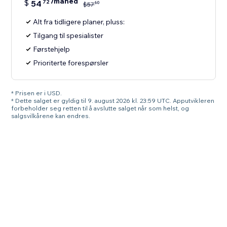
/måned
$
54
72
60
$
57
Alt fra tidligere planer, pluss:
Tilgang til spesialister
Førstehjelp
Prioriterte forespørsler
* Prisen er i USD.
* Dette salget er gyldig til 9. august 2026 kl. 23:59 UTC. Apputvikleren
forbeholder seg retten til å avslutte salget når som helst, og
salgsvilkårene kan endres.