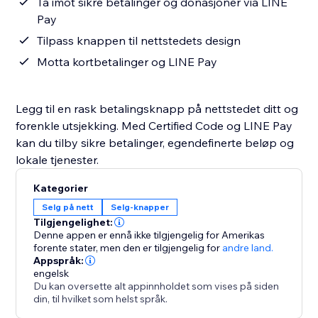
Ta imot sikre betalinger og donasjoner via LINE
Pay
Tilpass knappen til nettstedets design
Motta kortbetalinger og LINE Pay
Legg til en rask betalingsknapp på nettstedet ditt og
forenkle utsjekking. Med Certified Code og LINE Pay
kan du tilby sikre betalinger, egendefinerte beløp og
lokale tjenester.
Kategorier
Selg på nett
Selg-knapper
Tilgjengelighet:
Denne appen er ennå ikke tilgjengelig for Amerikas
forente stater,
men den er tilgjengelig for
andre land.
Appspråk:
engelsk
Du kan oversette alt appinnholdet som vises på siden
din, til hvilket som helst språk.