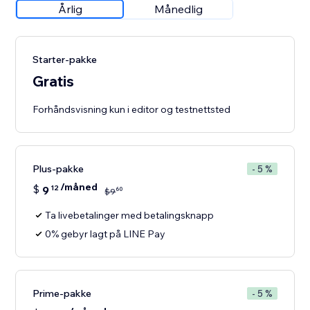
Årlig
Månedlig
Starter-pakke
Gratis
Forhåndsvisning kun i editor og testnettsted
Plus-pakke
- 5 %
/måned
$
9
12
60
$
9
Ta livebetalinger med betalingsknapp
0% gebyr lagt på LINE Pay
Prime-pakke
- 5 %