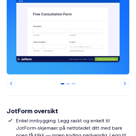
0
1
2
JotForm oversikt
Enkel innbygging: Legg raskt og enkelt til
JotForm-skjemaer på nettstedet ditt med bare
noen få klikk — ingen koding nødvendig. Legg til