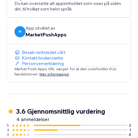
Du kan oversette alt appinnholdet som vises på siden
din, til hvilket som helst språk.
App utviklet av
M
MarketPushApps
Besøk nettstedet vårt
Kontakt brukerstøtte
Personvernerklæring
Market Push Apps SRL sørger for at den overholder EUs
handelslover.
Mer informasjon
3.6 Gjennomsnittlig vurdering
4 anmeldelser
5
2
4
1
3
0