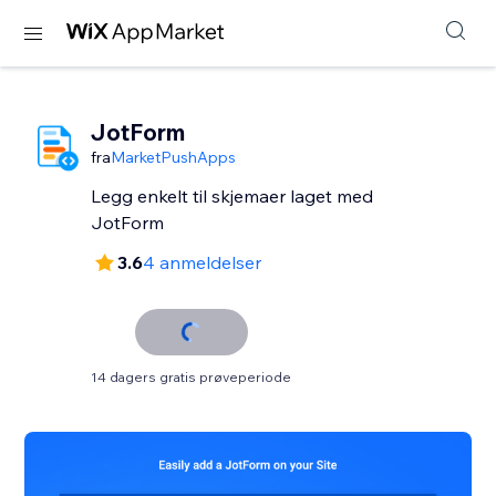
JotForm
fra
MarketPushApps
Legg enkelt til skjemaer laget med
JotForm
3.6
4 anmeldelser
14 dagers gratis prøveperiode