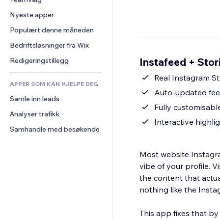
Video
Konvertering
Sidemaler
Lagerløsninger
Avstemninger
Nyeste apper
PDF
Bildeeffekter
Dropshipping
Chat
Fildeling
Populært denne måneden
Knapper og menyer
Priser og abonnement
Kommentarer
Nyheter
Bannere og merker
Folkefinansiering
Bedriftsløsninger fra Wix
Telefon
Innholdstjenester
Kalkulatorer
Mat og drikke
Samfunn
Instafeed + Stor
Redigeringstillegg
Teksteffekter
Søk
Anmeldelser og 
Real Instagram St
tilbakemeldinger
APPER SOM KAN HJELPE DEG
Vær
Auto-updated fee
CRM
Samle inn leads
Diagrammer og tabeller
Fully customisabl
Analyser trafikk
Interactive highli
Samhandle med besøkende
Most website Instagra
vibe of your profile. Vi
the content that actu
nothing like the Insta
This app fixes that by 