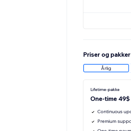
Priser og pakker
Årlig
Lifetime-pakke
One-time 49$
Continuous upd
Premium suppor
One-time payme