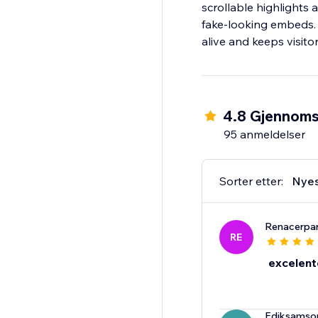
scrollable highlights
fake-looking embeds. 
alive and keeps visito
4.8 Gjennomsn
95 anmeldelser
Sorter etter:
Nye
Renacerpa
RE
excelent
Ediksams