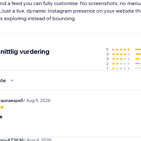
 and a feed you can fully customise. No screenshots, no manu
Just a live, dynamic Instagram presence on your website that
rs exploring instead of bouncing.
5
ittlig vurdering
4
3
2
1
ste
raunaespe5
/ Aug 5, 2026
e
onov473636
/ Aug 4, 2026