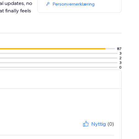
al updates, no
Personvernerklæring
 finally feels
87
3
2
3
0
Nyttig
(0)