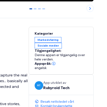
0
1
2
3
Kategorier
Markedsføring
Sosiale medier
Tilgjengelighet:
Denne appen er tilgjengelig over
hele verden.
Appspråk:
engelsk
capture the real
s... basically all
App utviklet av
RT
nnected and
Rubyroid Tech
Besøk nettstedet vårt
ive stories,
Kontakt brukerstøtte