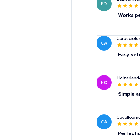
ED
Works pe
Caracciolo
CA
Easy setu
Holzerland
HO
Simple a
Cavalloarn
CA
Perfectio