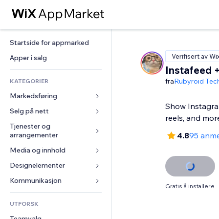
Startside for appmarked
Verifisert av Wi
Apper i salg
Instafeed +
fra
Rubyroid Tec
KATEGORIER
Markedsføring
Show Instagram
Selg på nett
Annonser
reels, and mor
Mobil
Tjenester og 
Apper for butikker
arrangementer
4.8
95 anme
Analyser
Frakt og levering
Media og innhold
Hoteller
Sosiale medier
Selg-knapper
Arrangementer
Designelementer
Galleri
SEO
Nettkurs
Restauranter
Musikk
Engasjement
Kart og navigasjon
Kommunikasjon 
On-demand-utskrift
Gratis å installere
Eiendom
Podkaster
Nettstedsoppføringer
Personvern og sikkerhet
Regnskap
Skjemaer
UTFORSK
Bookinger
Fotografi
E-post
Klokke
Kuponger og fordelsprogram
Blogg
Teamvalg