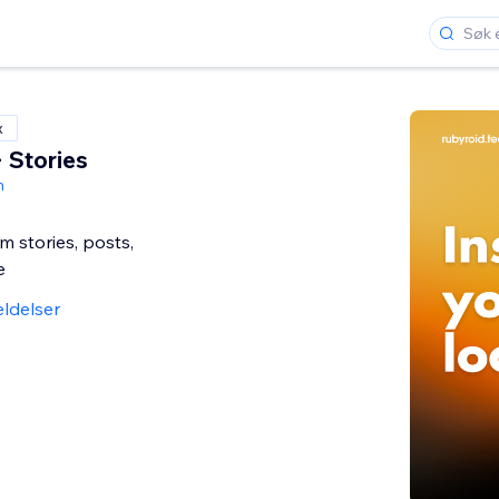
x
 Stories
h
 stories, posts,
e
ldelser