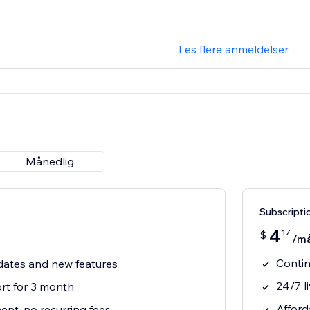
Les flere anmeldelser
Månedlig
Subscripti
4
17
$
/m
Contin
ates and new features
24/7 l
t for 3 month
Afford
nt, no recurring fees