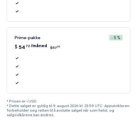
Prime-pakke
- 5 %
/måned
$
54
72
60
$
57
* Prisen er i USD.
* Dette salget er gyldig til 9. august 2026 kl. 23:59 UTC. Apputvikleren
forbeholder seg retten til å avslutte salget når som helst, og
salgsvilkårene kan endres.