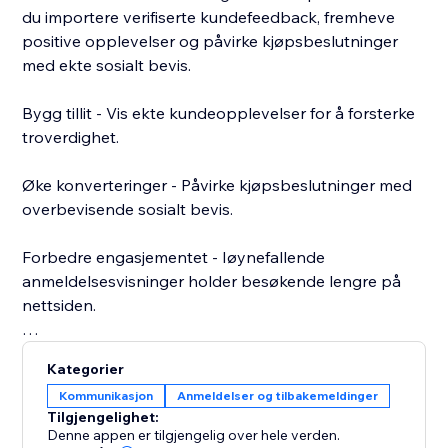
du importere verifiserte kundefeedback, fremheve
positive opplevelser og påvirke kjøpsbeslutninger
med ekte sosialt bevis.
Bygg tillit - Vis ekte kundeopplevelser for å forsterke
troverdighet.
Øke konverteringer - Påvirke kjøpsbeslutninger med
overbevisende sosialt bevis.
Forbedre engasjementet - Iøynefallende
anmeldelsesvisninger holder besøkende lengre på
nettsiden.
Forbedre SEO - Fersk, brukergenerert innhold støtter
Kategorier
bedre synlighet i søk.
Kommunikasjon
Anmeldelser og tilbakemeldinger
Tilgjengelighet:
Begynn å vise Google-anmeldelser i dag og hev
Denne appen er tilgjengelig over hele verden.