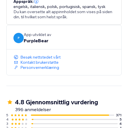
produktmerket ditt med ekte kundestemmer. Styrk
Appspråk:
engelsk
,
italiensk
,
polsk
,
portugisisk
,
spansk
,
tysk
tilliten, øk salget og gi nettsiden din et profesjonelt
Du kan oversette alt appinnholdet som vises på siden
preg med tilpassbare anmeldelsesvisninger.
din, til hvilket som helst språk.
App utviklet av
P
PurpleBear
Besøk nettstedet vårt
Kontakt brukerstøtte
Personvernerklæring
4.8 Gjennomsnittlig vurdering
396 anmeldelser
5
371
4
5
3
4
2
1