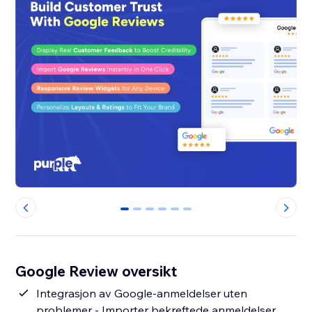
0
1
2
3
4
5
Google Review oversikt
Integrasjon av Google-anmeldelser uten
problemer - Importer bekreftede anmeldelser