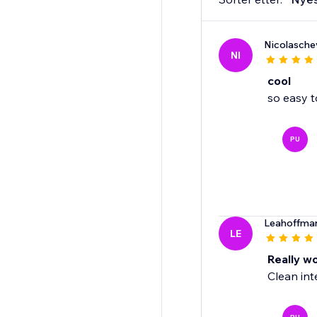
Nicolaschev
NI
cool
so easy 
PU
Leahoffma
LE
Really w
Clean int