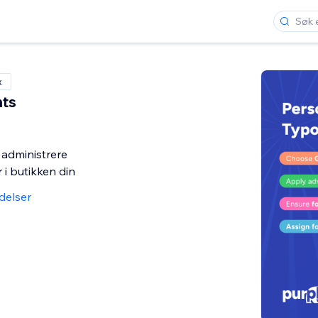
x
nts
g administrere
 i butikken din
delser