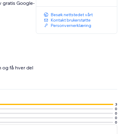
v gratis Google-
Besøk nettstedet vårt
Kontakt brukerstøtte
Personvernerklæring
n og få hver del
3
0
0
0
0