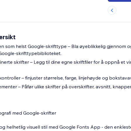
ersikt
lken som helst Google-skrifttype – Bla øyeblikkelig gjennom 
 Google-skrifttypebiblioteket.
rte skrifter – Legg til dine egne skriftfiler for å oppnå et vir
ontroller – finjuster størrelse, farge, linjehøyde og bokstav
 elementer – Påfør ulike skrifter på overskrifter, avsnitt, knappe
ografi med Google-skrifter
 og helhetlig visuell stil med Google Fonts App - den enkles