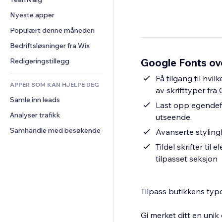
Video
Konvertering
Sidemaler
Lagerløsninger
Avstemninger
Nyeste apper
PDF
Bildeeffekter
Dropshipping
Chat
Fildeling
Populært denne måneden
Knapper og menyer
Priser og abonnement
Kommentarer
Nyheter
Bannere og merker
Folkefinansiering
Bedriftsløsninger fra Wix
Telefon
Innholdstjenester
Kalkulatorer
Mat og drikke
Samfunn
Google Fonts ov
Redigeringstillegg
Teksteffekter
Søk
Anmeldelser og 
Få tilgang til hvi
tilbakemeldinger
APPER SOM KAN HJELPE DEG
Vær
av skrifttyper fra
CRM
Samle inn leads
Diagrammer og tabeller
Last opp egendefine
Analyser trafikk
utseende.
Samhandle med besøkende
Avanserte stylingk
Tildel skrifter til
tilpasset seksjon
Tilpass butikkens typ
Gi merket ditt en unik