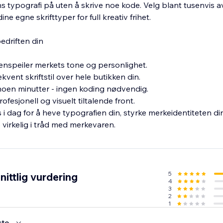
s typografi på uten å skrive noe kode. Velg blant tusenvis a
dine egne skrifttyper for full kreativ frihet.
edriften din
enspeiler merkets tone og personlighet.
ent skriftstil over hele butikken din.
noen minutter - ingen koding nødvendig.
fesjonell og visuelt tiltalende front.
 i dag for å heve typografien din, styrke merkeidentiteten di
e virkelig i tråd med merkevaren.
5
ittlig vurdering
4
3
2
1
ste