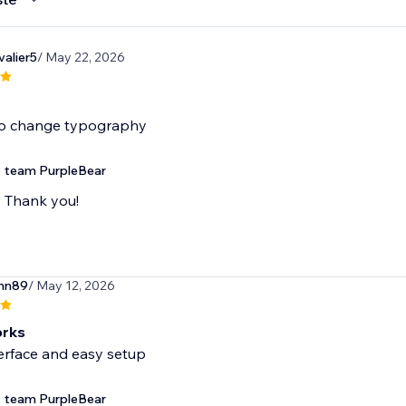
alier5
/ May 22, 2026
to change typography
team PurpleBear
Thank you!
nn89
/ May 12, 2026
orks
erface and easy setup
team PurpleBear