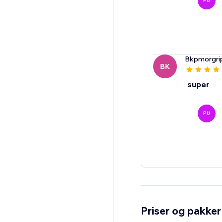
PU
Bkpmorgri
BK
super
PU
Priser og pakker