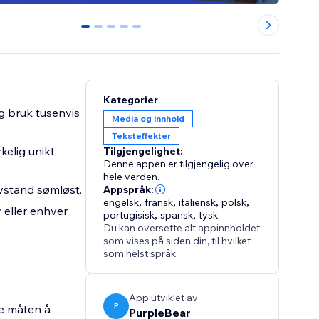
0
1
2
3
4
Kategorier
og bruk tusenvis
Media og innhold
Teksteffekter
kelig unikt
Tilgjengelighet:
Denne appen er tilgjengelig over
hele verden.
avstand sømløst.
Appspråk:
engelsk
,
fransk
,
italiensk
,
polsk
,
r eller enhver
portugisisk
,
spansk
,
tysk
Du kan oversette alt appinnholdet
som vises på siden din, til hvilket
som helst språk.
App utviklet av
P
te måten å
PurpleBear