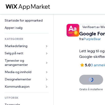
Startside for appmarked
Verifisert av Wi
Apper i salg
Google Fo
fra
PurpleBear
KATEGORIER
Markedsføring
Lett legg til o
Selg på nett
Annonser
Google-skrifter
Mobil
Tjenester og 
Apper for butikker
arrangementer
5.0
3 anmel
Analyser
Frakt og levering
Media og innhold
Hoteller
Sosiale medier
Selg-knapper
Arrangementer
Designelementer
Galleri
SEO
Nettkurs
Restauranter
Musikk
Engasjement
Kart og navigasjon
Kommunikasjon 
On-demand-utskrift
Gratis å installere
Eiendom
Podkaster
Nettstedsoppføringer
Personvern og sikkerhet
Regnskap
Skjemaer
UTFORSK
Bookinger
Fotografi
E-post
Klokke
Kuponger og fordelsprogram
Blogg
Teamvalg