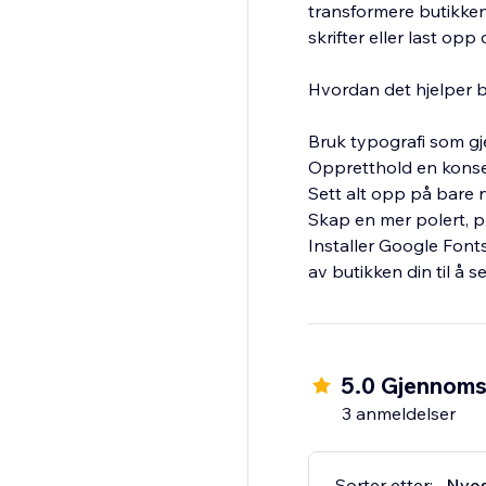
transformere butikken
skrifter eller last opp 
Hvordan det hjelper b
Bruk typografi som gj
Oppretthold en konsekv
Sett alt opp på bare 
Skap en mer polert, pro
Installer Google Fonts
av butikken din til å s
5.0 Gjennomsn
3 anmeldelser
Sorter etter:
Nye