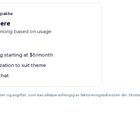
-pakke
lere
pricing based on usage
ng starting at $6/month
zation to suit theme
chat
atter og avgifter, som kan påløpe avhengig av faktureringsadressen din. Ekstr