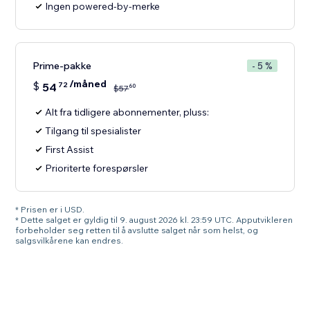
Ingen powered-by-merke
Prime-pakke
- 5 %
/måned
$
54
72
60
$
57
Alt fra tidligere abonnementer, pluss:
Tilgang til spesialister
First Assist
Prioriterte forespørsler
* Prisen er i USD.
* Dette salget er gyldig til 9. august 2026 kl. 23:59 UTC. Apputvikleren
forbeholder seg retten til å avslutte salget når som helst, og
salgsvilkårene kan endres.