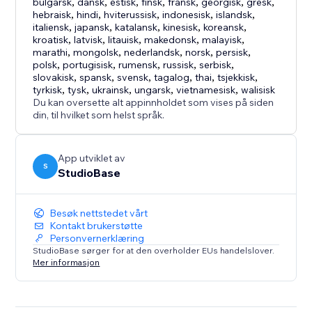
bulgarsk
,
dansk
,
estisk
,
finsk
,
fransk
,
georgisk
,
gresk
,
hebraisk
,
hindi
,
hviterussisk
,
indonesisk
,
islandsk
,
italiensk
,
japansk
,
katalansk
,
kinesisk
,
koreansk
,
kroatisk
,
latvisk
,
litauisk
,
makedonsk
,
malayisk
,
marathi
,
mongolsk
,
nederlandsk
,
norsk
,
persisk
,
polsk
,
portugisisk
,
rumensk
,
russisk
,
serbisk
,
slovakisk
,
spansk
,
svensk
,
tagalog
,
thai
,
tsjekkisk
,
tyrkisk
,
tysk
,
ukrainsk
,
ungarsk
,
vietnamesisk
,
walisisk
Du kan oversette alt appinnholdet som vises på siden
din, til hvilket som helst språk.
App utviklet av
S
StudioBase
Besøk nettstedet vårt
Kontakt brukerstøtte
Personvernerklæring
StudioBase sørger for at den overholder EUs handelslover.
Mer informasjon