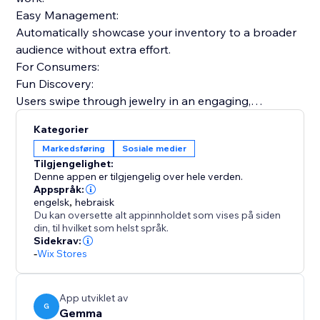
Easy Management:
Automatically showcase your inventory to a broader
audience without extra effort.
For Consumers:
Fun Discovery:
Users swipe through jewelry in an engaging,
personalized feed.
Kategorier
Visual Search:
Markedsføring
Sosiale medier
Our AI helps users find specific designs based on
Tilgjengelighet:
visual similarity.
Denne appen er tilgjengelig over hele verden.
Smart Matching:
Appspråk:
engelsk
,
hebraisk
Your items are shown to users whose style profile
Du kan oversette alt appinnholdet som vises på siden
matches your aesthetic.
din, til hvilket som helst språk.
Expand your reach beyond your website. Let Gemma
Sidekrav:
-
Wix Stores
automatically showcase your jewelry to interested
users.
App utviklet av
G
Gemma