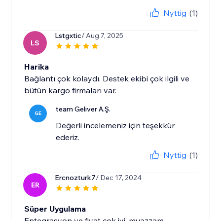
Nyttig
(1)
Lstgxtic
/ Aug 7, 2025
LS
Harika
Bağlantı çok kolaydı. Destek ekibi çok ilgili ve
bütün kargo firmaları var.
team Geliver A.Ş.
GE
Değerli incelemeniz için teşekkür
ederiz.
Nyttig
(1)
Ercnozturk7
/ Dec 17, 2024
ER
Süper Uygulama
Entegrasyon ve fiyat çok iyi, muazzam