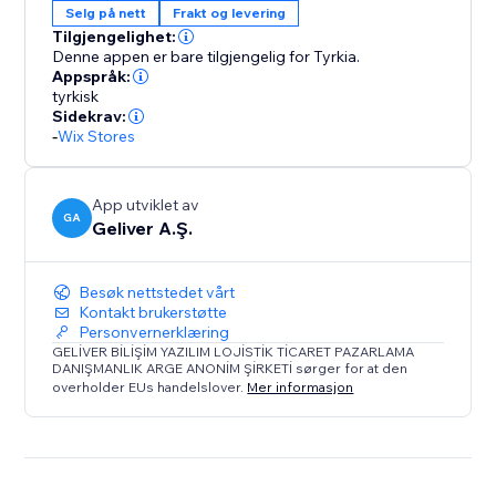
Selg på nett
Frakt og levering
Tilgjengelighet:
Denne appen er bare tilgjengelig for Tyrkia.
Appspråk:
tyrkisk
Sidekrav:
-
Wix Stores
App utviklet av
GA
Geliver A.Ş.
Besøk nettstedet vårt
Kontakt brukerstøtte
Personvernerklæring
GELİVER BİLİŞİM YAZILIM LOJİSTİK TİCARET PAZARLAMA
DANIŞMANLIK ARGE ANONİM ŞİRKETİ sørger for at den
overholder EUs handelslover.
Mer informasjon