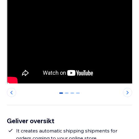
0
1
2
3
Geliver oversikt
It creates automatic shipping shipments for
orders coming to your online store