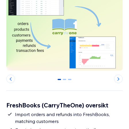
0
1
2
FreshBooks (CarryTheOne) oversikt
Import orders and refunds into FreshBooks,
matching customers