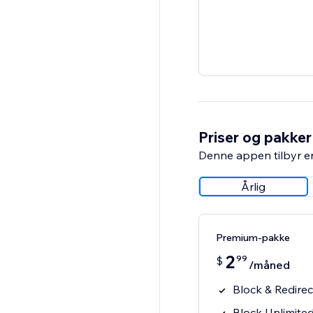
Priser og pakker
Denne appen tilbyr e
Årlig
Premium-pakke
2
99
$
/måned
Block & Redirect
Block Unlimited