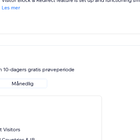
Visitor Block & Redirect feature is set up and functioning sm
Les mer
n 10-dagers gratis prøveperiode
Månedlig
 Visitors
 Countries & IP