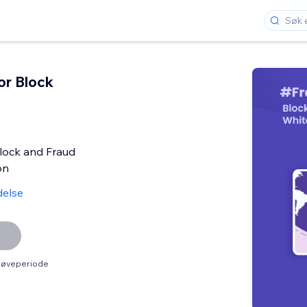
or Block
lock and Fraud
on
delse
prøveperiode