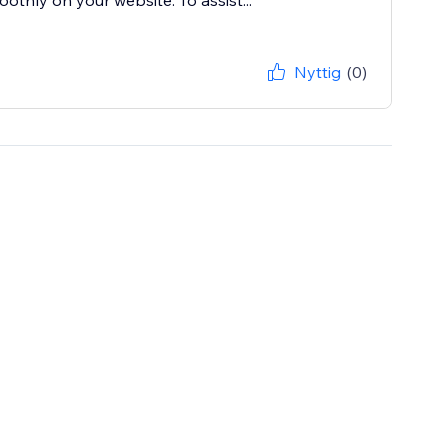
oothly on your website. To assist...
Nyttig
(0)