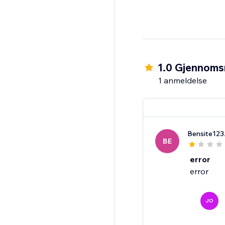
1.0 Gjennomsn
1 anmeldelse
Bensite123
BE
error
error
JO