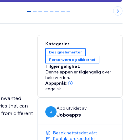
0
1
2
3
4
5
6
7
Kategorier
Designelementer
Personvern og sikkerhet
Tilgjengelighet:
Denne appen er tilgjengelig over
hele verden.
Appspråk:
engelsk
k unwanted
ries that can
App utviklet av
J
 from different
Joboapps
Besøk nettstedet vårt
Kontakt brukerstøtte