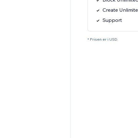
Create Unlimit
Support
* Prisen er i USD.