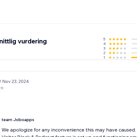
5
ittlig vurdering
4
3
2
1
/ Nov 23, 2024
team Joboapps
We apologize for any inconvenience this may have caused. 