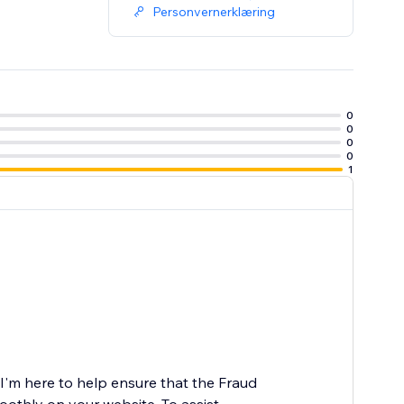
Personvernerklæring
0
0
0
0
1
I'm here to help ensure that the Fraud