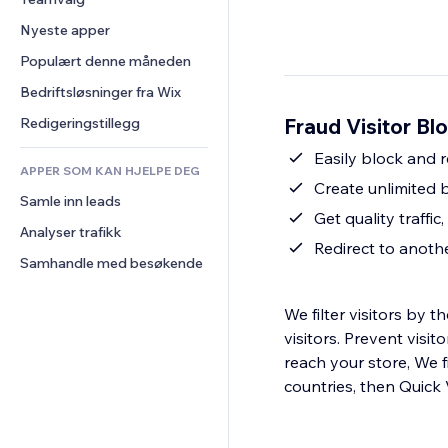
Video
Konvertering
Sidemaler
Lagerløsninger
Avstemninger
Nyeste apper
PDF
Bildeeffekter
Dropshipping
Chat
Fildeling
Populært denne måneden
Knapper og menyer
Priser og abonnement
Kommentarer
Nyheter
Bannere og merker
Folkefinansiering
Bedriftsløsninger fra Wix
Telefon
Innholdstjenester
Kalkulatorer
Mat og drikke
Samfunn
Fraud Visitor Bl
Redigeringstillegg
Teksteffekter
Søk
Anmeldelser og 
Easily block and re
tilbakemeldinger
APPER SOM KAN HJELPE DEG
Vær
Create unlimited b
CRM
Samle inn leads
Diagrammer og tabeller
Get quality traffi
Analyser trafikk
Redirect to anot
Samhandle med besøkende
We filter visitors by 
visitors. Prevent visi
reach your store, We f
countries, then Quick V