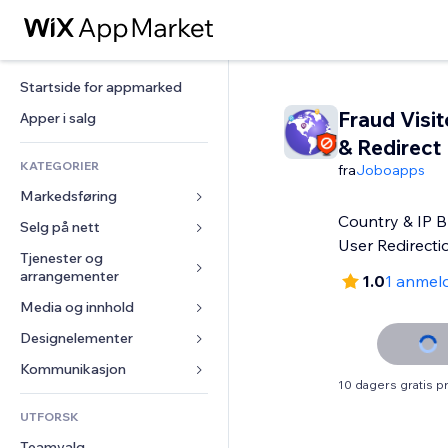
Startside for appmarked
Fraud Visit
Apper i salg
& Redirect
KATEGORIER
fra
Joboapps
Markedsføring
Country & IP B
Selg på nett
Annonser
User Redirecti
Mobil
Tjenester og 
Apper for butikker
arrangementer
1.0
1 anmel
Analyser
Frakt og levering
Media og innhold
Hoteller
Sosiale medier
Selg-knapper
Arrangementer
Designelementer
Galleri
SEO
Nettkurs
Restauranter
Musikk
Engasjement
Kart og navigasjon
Kommunikasjon 
On-demand-utskrift
10 dagers gratis 
Eiendom
Podkaster
Nettstedsoppføringer
Personvern og sikkerhet
Regnskap
Skjemaer
UTFORSK
Bookinger
Fotografi
E-post
Klokke
Kuponger og fordelsprogram
Blogg
Teamvalg