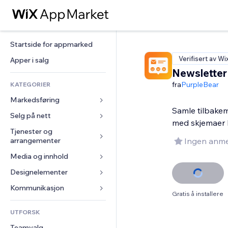
Startside for appmarked
Verifisert av Wi
Apper i salg
Newsletter
fra
PurpleBear
KATEGORIER
Markedsføring
Samle tilbakem
Selg på nett
Annonser
med skjemaer 
Mobil
Tjenester og 
Apper for butikker
arrangementer
Ingen anme
Analyser
Frakt og levering
Media og innhold
Hoteller
Sosiale medier
Selg-knapper
Arrangementer
Designelementer
Galleri
SEO
Nettkurs
Restauranter
Musikk
Engasjement
Kart og navigasjon
Kommunikasjon 
On-demand-utskrift
Gratis å installere
Eiendom
Podkaster
Nettstedsoppføringer
Personvern og sikkerhet
Regnskap
Skjemaer
UTFORSK
Bookinger
Fotografi
E-post
Klokke
Kuponger og fordelsprogram
Blogg
Teamvalg