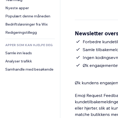
Video
Konvertering
Sidemaler
Lagerløsninger
Avstemninger
Nyeste apper
PDF
Bildeeffekter
Dropshipping
Chat
Fildeling
Populært denne måneden
Knapper og menyer
Priser og abonnement
Kommentarer
Nyheter
Bannere og merker
Folkefinansiering
Bedriftsløsninger fra Wix
Telefon
Innholdstjenester
Kalkulatorer
Mat og drikke
Samfunn
Newsletter overs
Redigeringstillegg
Teksteffekter
Søk
Anmeldelser og 
Forbedre kundetil
tilbakemeldinger
APPER SOM KAN HJELPE DEG
Vær
Samle tilbakemeld
CRM
Samle inn leads
Diagrammer og tabeller
Ingen kodingsevn
Analyser trafikk
Øk engasjementet 
Samhandle med besøkende
Øk kundens engasjeme
Emoji Request Feedba
kundetilbakemeldinger
eller hjerter, slik at 
matche butikkens merk