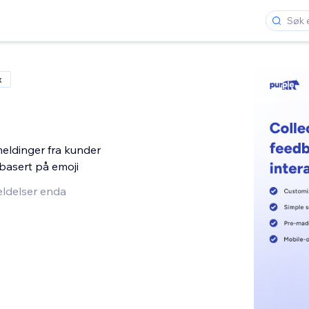
x
eldinger fra kunder
basert på emoji
ldelser enda