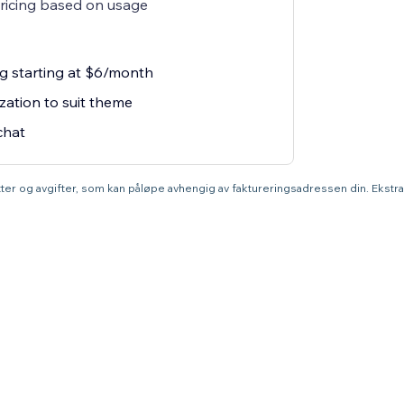
pricing based on usage
ng starting at $6/month
zation to suit theme
chat
atter og avgifter, som kan påløpe avhengig av faktureringsadressen din. Ekstr