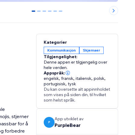
0
1
2
3
4
5
Kategorier
Kommunikasjon
Skjemaer
Tilgjengelighet:
Denne appen er tilgjengelig over
hele verden.
Appspråk:
engelsk
,
fransk
,
italiensk
,
polsk
,
portugisisk
,
tysk
Du kan oversette alt appinnholdet
som vises på siden din, til hvilket
som helst språk.
le
jis, stjerner
App utviklet av
P
lpassbar for å
PurpleBear
og forbedre