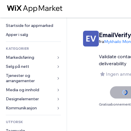
Startside for appmarked
EmailVerify
Apper i salg
fra
Mykhailo Mo
KATEGORIER
Validate conta
Markedsføring
deliverability
Selg på nett
Annonser
Ingen anme
Mobil
Tjenester og 
Apper for butikker
arrangementer
Analyser
Frakt og levering
Media og innhold
Hoteller
Sosiale medier
Selg-knapper
Arrangementer
Designelementer
Galleri
SEO
Nettkurs
Gratisabonnement 
Restauranter
Musikk
Engasjement
Kart og navigasjon
Kommunikasjon 
On-demand-utskrift
Eiendom
Podkaster
Nettstedsoppføringer
Personvern og sikkerhet
Regnskap
Skjemaer
UTFORSK
Bookinger
Fotografi
E-post
Klokke
Kuponger og fordelsprogram
Blogg
Teamvalg