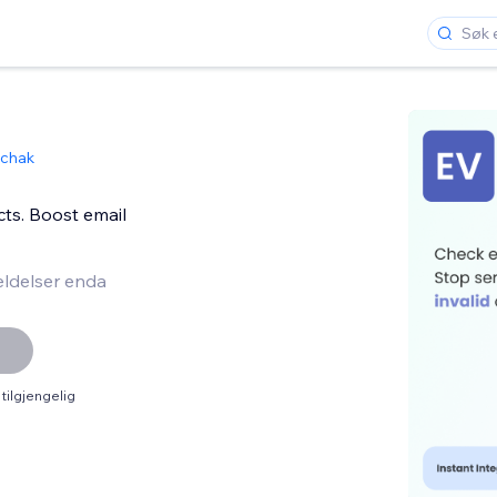
nchak
cts. Boost email
ldelser enda
tilgjengelig