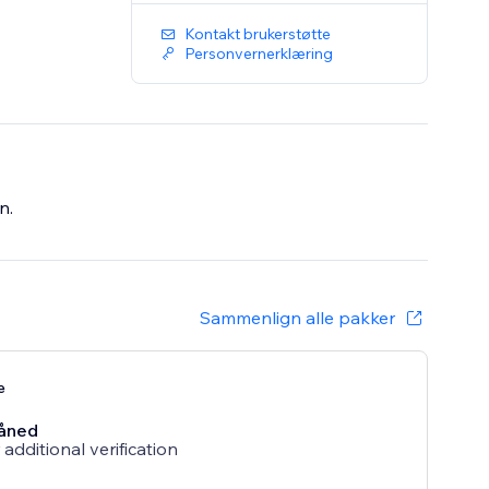
Kontakt brukerstøtte
Personvernerklæring
n.
Sammenlign alle pakker
e
åned
additional verification