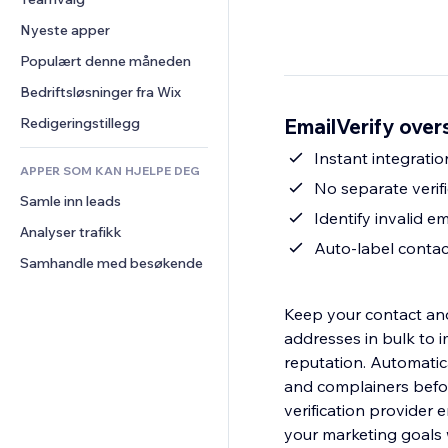
Video
Konvertering
Sidemaler
Lagerløsninger
Avstemninger
Nyeste apper
PDF
Bildeeffekter
Dropshipping
Chat
Fildeling
Populært denne måneden
Knapper og menyer
Priser og abonnement
Kommentarer
Nyheter
Bannere og merker
Folkefinansiering
Bedriftsløsninger fra Wix
Telefon
Innholdstjenester
Kalkulatorer
Mat og drikke
Samfunn
EmailVerify over
Redigeringstillegg
Teksteffekter
Søk
Anmeldelser og 
Instant integratio
tilbakemeldinger
APPER SOM KAN HJELPE DEG
Vær
No separate verifi
CRM
Samle inn leads
Diagrammer og tabeller
Identify invalid 
Analyser trafikk
Auto-label contact
Samhandle med besøkende
Keep your contact and
addresses in bulk to 
reputation. Automatic
and complainers befor
verification provider 
your marketing goals 