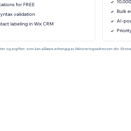
10,000
ications for FREE
Bulk e
yntax validation
AI-po
act labeling in Wix CRM
Priori
atter og avgifter, som kan påløpe avhengig av faktureringsadressen din. Ekstr