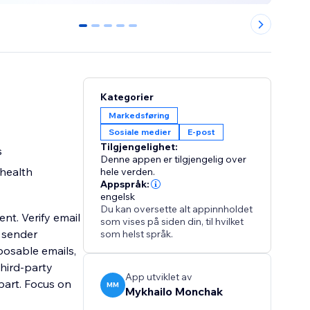
0
1
2
3
4
Kategorier
Markedsføring
Sosiale medier
E-post
Tilgjengelighet:
s
Denne appen er tilgjengelig over
 health
hele verden.
Appspråk:
engelsk
Du kan oversette alt appinnholdet
nt. Verify email
som vises på siden din, til hvilket
r sender
som helst språk.
posable emails,
third-party
App utviklet av
 part. Focus on
MM
Mykhailo Monchak