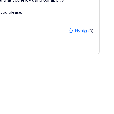
r that you enjoy using our app 😊
you please...
Nyttig
(0)