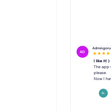
Admingoru
AD
I like it! )
The app w
please.
Now I hav
EL