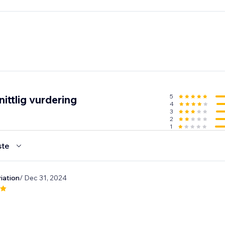
5
ittlig vurdering
4
3
2
1
ste
iation
/ Dec 31, 2024