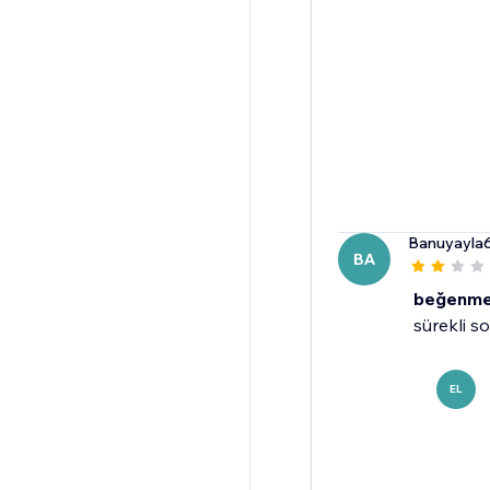
Banuyayla
BA
beğenme
sürekli s
EL