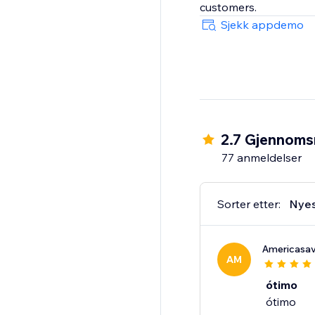
customers.
Sjekk appdemo
2.7 Gjennomsn
77 anmeldelser
Sorter etter:
Nye
Americasav
AM
ótimo
ótimo