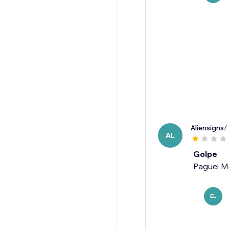
Aliensigns
/
AL
Golpe
Paguei M
EL