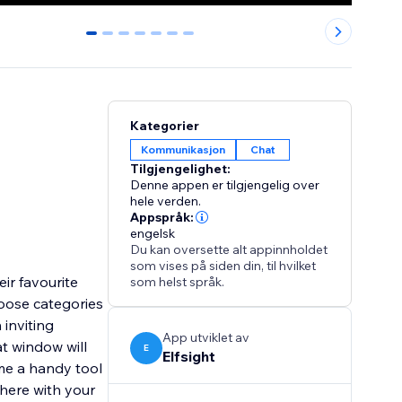
0
1
2
3
4
5
6
Kategorier
Kommunikasjon
Chat
Tilgjengelighet:
Denne appen er tilgjengelig over
hele verden.
Appspråk:
engelsk
Du kan oversette alt appinnholdet
som vises på siden din, til hvilket
ir favourite
som helst språk.
oose categories
 inviting
App utviklet av
t window will
E
Elfsight
me a handy tool
here with your