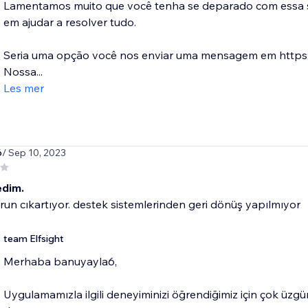
Lamentamos muito que você tenha se deparado com essa si
em ajudar a resolver tudo.
Seria uma opção você nos enviar uma mensagem em https:/
Nossa...
Les mer
6
/ Sep 10, 2023
dim.
orun cıkartıyor. destek sistemlerinden geri dönüş yapılmıyor
team Elfsight
​Merhaba banuyayla6,
Uygulamamızla ilgili deneyiminizi öğrendiğimiz için çok üz