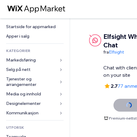
Startside for appmarked
Elfsight W
Apper i salg
Chat
KATEGORIER
fra
Elfsight
Markedsføring
Chat with clie
Selg på nett
Annonser
Mobil
Tjenester og 
Apper for butikker
arrangementer
2.7
77 anme
Analyser
Frakt og levering
Media og innhold
Hoteller
Sosiale medier
Selg-knapper
Arrangementer
Designelementer
Galleri
SEO
Nettkurs
Restauranter
Musikk
Engasjement
Kart og navigasjon
Kommunikasjon 
On-demand-utskrift
Premium-nettst
Eiendom
Podkaster
Nettstedsoppføringer
Personvern og sikkerhet
Regnskap
Skjemaer
UTFORSK
Bookinger
Fotografi
E-post
Klokke
Kuponger og fordelsprogram
Blogg
Teamvalg