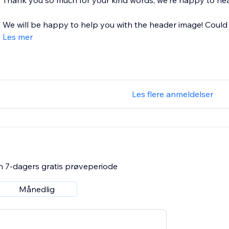
Thank you so much for your kind words, we're happy to hea
We will be happy to help you with the header image! Could 
Les mer
Les flere anmeldelser
n 7-dagers gratis prøveperiode
Månedlig