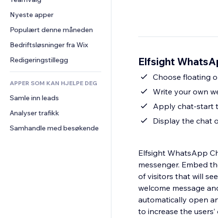
Video
Konvertering
Sidemaler
Lagerløsninger
Avstemninger
Nyeste apper
PDF
Bildeeffekter
Dropshipping
Chat
Fildeling
Populært denne måneden
Knapper og menyer
Priser og abonnement
Kommentarer
Nyheter
Bannere og merker
Folkefinansiering
Bedriftsløsninger fra Wix
Telefon
Innholdstjenester
Kalkulatorer
Mat og drikke
Samfunn
Elfsight WhatsA
Redigeringstillegg
Teksteffekter
Søk
Anmeldelser og 
Сhoose floating o
tilbakemeldinger
APPER SOM KAN HJELPE DEG
Vær
Write your own w
CRM
Samle inn leads
Diagrammer og tabeller
Apply chat-start 
Analyser trafikk
Display the chat o
Samhandle med besøkende
Elfsight WhatsApp Chat
messenger. Embed the 
of visitors that will 
welcome message and m
automatically open an
to increase the user