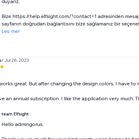
duyarız.
Bize https://help.elfsight.com/?contact=1 adresinden me
sayfanın doğrudan bağlantısını bize sağlamanız bir seçenek 
Les mer
s
/ Jul 26, 2023
orks great. But after changing the design colors, I have to 
e an annual subscription. I like the application very much. 
team Elfsight
Hello admingorus,