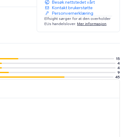
Besøk nettstedet vårt
Kontakt brukerstøtte
Personvernerklæring
Elfsight sørger for at den overholder
EUs handelslover.
Mer informasjon
15
4
4
9
45