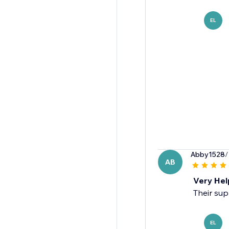
EL
Abby1528
/
AB
Very Help
Their sup
EL