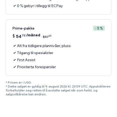
0 % gebyr i tillegg til ECPay
Prime-pakke
- 5 %
/måned
$
54
72
60
$
57
Alt fra tidligere plannivåer, pluss:
Tilgang til spesialister
First Assist
Prioriterte forespørsler
* Prisen er i USD.
* Dette salget er gyldig til 9. august 2026 kl. 23:59 UTC. Apputvikleren
forbeholder seg retten til å avslutte salget når som helst, og
salgsvilkårene kan endres.