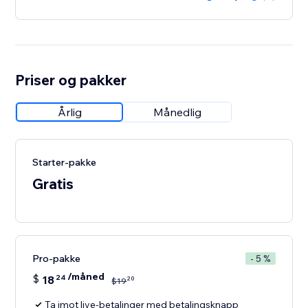
Priser og pakker
Årlig
Månedlig
Starter-pakke
Gratis
Pro-pakke
- 5 %
/måned
$
18
24
20
$
19
Ta imot live-betalinger med betalingsknapp