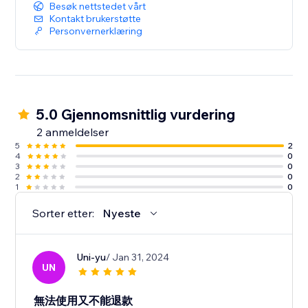
Besøk nettstedet vårt
Kontakt brukerstøtte
Personvernerklæring
5.0 Gjennomsnittlig vurdering
2 anmeldelser
5
2
4
0
3
0
2
0
1
0
Sorter etter:
Nyeste
Uni-yu
/ Jan 31, 2024
UN
無法使用又不能退款