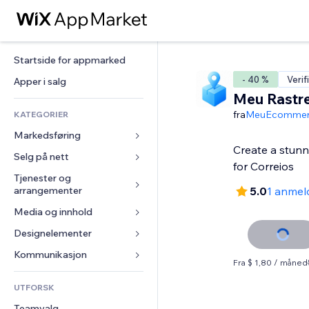
Startside for appmarked
- 40 %
Verif
Apper i salg
Meu Rastre
fra
MeuEcommer
KATEGORIER
Markedsføring
Create a stunn
Selg på nett
Annonser
for Correios
Mobil
Tjenester og 
Apper for butikker
arrangementer
5.0
1 anmel
Analyser
Frakt og levering
Media og innhold
Hoteller
Sosiale medier
Selg-knapper
Arrangementer
Designelementer
Galleri
SEO
Nettkurs
Restauranter
Musikk
Engasjement
Kart og navigasjon
Kommunikasjon 
On-demand-utskrift
Fra $ 1,80 / måned
Eiendom
Podkaster
Nettstedsoppføringer
Personvern og sikkerhet
Regnskap
Skjemaer
UTFORSK
Bookinger
Fotografi
E-post
Klokke
Kuponger og fordelsprogram
Blogg
Teamvalg