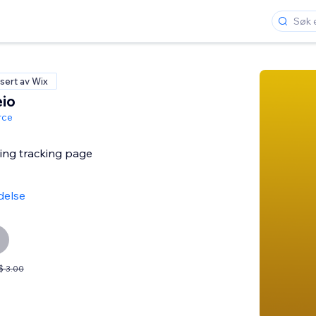
isert av Wix
io
ce
ing tracking page
delse
$ 3.00