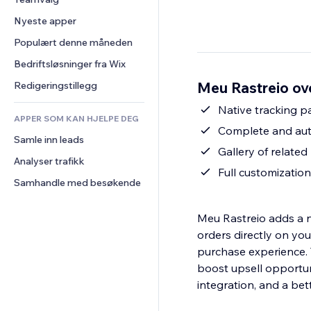
Video
Konvertering
Sidemaler
Lagerløsninger
Avstemninger
Nyeste apper
PDF
Bildeeffekter
Dropshipping
Chat
Fildeling
Populært denne måneden
Knapper og menyer
Priser og abonnement
Kommentarer
Nyheter
Bannere og merker
Folkefinansiering
Bedriftsløsninger fra Wix
Telefon
Innholdstjenester
Kalkulatorer
Mat og drikke
Samfunn
Meu Rastreio ov
Redigeringstillegg
Teksteffekter
Søk
Anmeldelser og 
Native tracking p
tilbakemeldinger
APPER SOM KAN HJELPE DEG
Vær
Complete and autom
CRM
Samle inn leads
Diagrammer og tabeller
Gallery of related
Analyser trafikk
Full customization
Samhandle med besøkende
Meu Rastreio adds a na
orders directly on yo
purchase experience. 
boost upsell opportuni
integration, and a bet