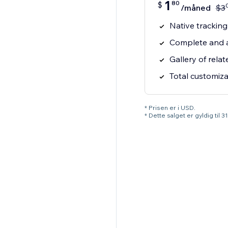
1
80
$
/måned
$
3
Native trackin
Complete and a
Gallery of rela
Total customiza
* Prisen er i USD.
* Dette salget er gyldig til 