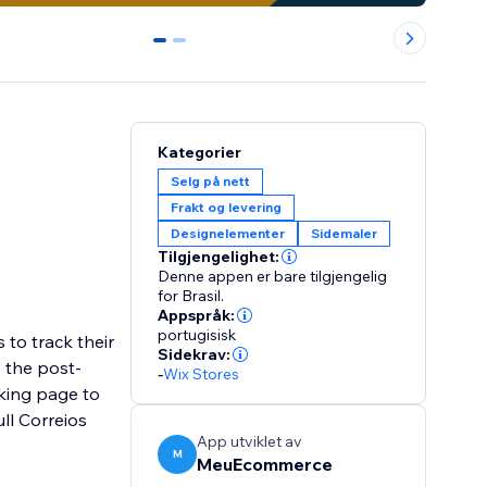
0
1
Kategorier
Selg på nett
Frakt og levering
Designelementer
Sidemaler
Tilgjengelighet:
Denne appen er bare tilgjengelig
for Brasil.
Appspråk:
portugisisk
 to track their
Sidekrav:
s the post-
-
Wix Stores
cking page to
ll Correios
App utviklet av
M
MeuEcommerce