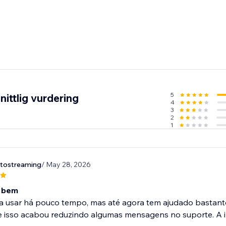
5
ittlig vurdering
4
3
2
1
tostreaming
/ May 28, 2026
a bem
a usar há pouco tempo, mas até agora tem ajudado bastan
 isso acabou reduzindo algumas mensagens no suporte. A in