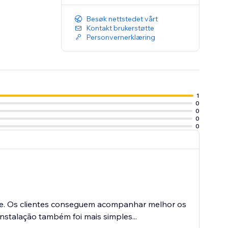
Besøk nettstedet vårt
Kontakt brukerstøtte
Personvernerklæring
1
0
0
0
0
te. Os clientes conseguem acompanhar melhor os
stalação também foi mais simples...