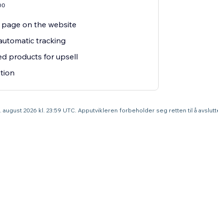
00
g page on the website
utomatic tracking
ted products for upsell
tion
31. august 2026 kl. 23:59 UTC. Apputvikleren forbeholder seg retten til å avslu