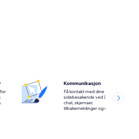
r
Kommunikasjon
for
Få kontakt med dine
t
sidebesøkende ved å bruke
chat, skjemaer,
tilbakemeldinger og mer.