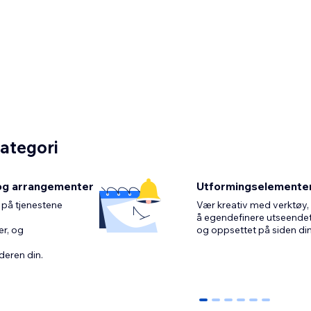
kategori
og arrangementer
Utformingselemente
 på tjenestene
Vær kreativ med verktøy, 
å egendefinere utseende
r, og
deren din.
0
1
2
3
4
5