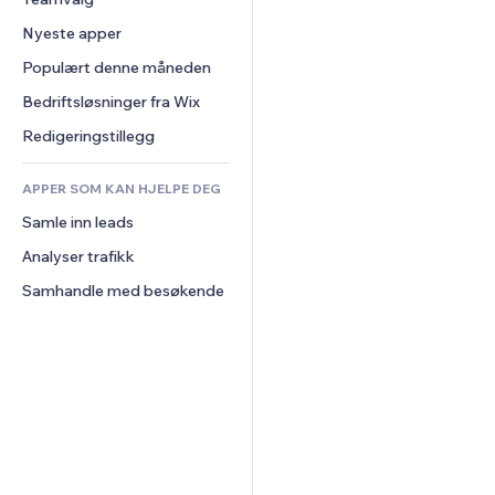
Video
Konvertering
Sidemaler
Lagerløsninger
Avstemninger
Nyeste apper
PDF
Bildeeffekter
Dropshipping
Chat
Fildeling
Populært denne måneden
Knapper og menyer
Priser og abonnement
Kommentarer
Nyheter
Bannere og merker
Folkefinansiering
Bedriftsløsninger fra Wix
Telefon
Innholdstjenester
Kalkulatorer
Mat og drikke
Samfunn
Redigeringstillegg
Teksteffekter
Søk
Anmeldelser og 
tilbakemeldinger
APPER SOM KAN HJELPE DEG
Vær
CRM
Samle inn leads
Diagrammer og tabeller
Analyser trafikk
Samhandle med besøkende