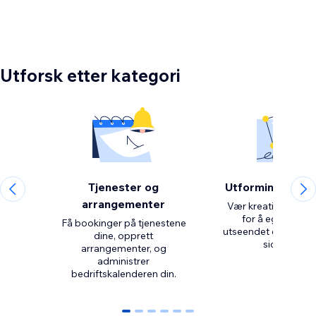
Utforsk etter kategori
Tjenester og
Utformingselem
arrangementer
Vær kreativ med ve
for å egendefin
Få bookinger på tjenestene
utseendet og oppse
dine, opprett
arrangementer, og
administrer
bedriftskalenderen din.
0
1
2
3
4
5