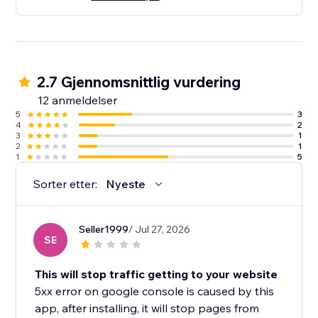
2.7 Gjennomsnittlig vurdering
12 anmeldelser
5
3
4
2
3
1
2
1
1
5
Sorter etter:
Nyeste
Seller1999
/ Jul 27, 2026
SE
This will stop traffic getting to your website
5xx error on google console is caused by this
app, after installing, it will stop pages from