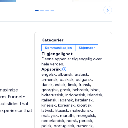
0
1
2
3
Kategorier
Kommunikasjon
Skjemaer
Tilgjengelighet:
Denne appen er tilgjengelig over
hele verden.
Appspråk:
engelsk
,
albansk
,
arabisk
,
armensk
,
baskisk
,
bulgarsk
,
dansk
,
estisk
,
finsk
,
fransk
,
 maximize
georgisk
,
gresk
,
hebraisk
,
hindi
,
hviterussisk
,
indonesisk
,
islandsk
,
orm, Funnel+
italiensk
,
japansk
,
katalansk
,
ual slides that
kinesisk
,
koreansk
,
kroatisk
,
experience that
latvisk
,
litauisk
,
makedonsk
,
malayisk
,
marathi
,
mongolsk
,
nederlandsk
,
norsk
,
persisk
,
polsk
,
portugisisk
,
rumensk
,