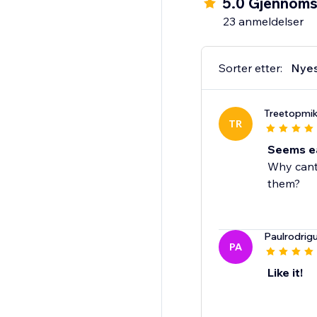
5.0 Gjennomsn
-Picture choice
23 anmeldelser
-Multi choice
-Date
-Payments (Stripe)
Sorter etter:
Nye
-Thank you page
Treetopmi
TR
Seems eas
Why cant 
them?
Paulrodri
PA
Like it!