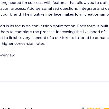
engineered for success, with features that allow you to opti
eation process. Add personalized questions, integrate and d
h your brand. The intuitive interface makes form creation simp
t is its focus on conversion optimization. Each form is buil
hem to complete the process, increasing the likelihood of s
t to finish, every element of a our form is tailored to enhanc
r higher conversion rates.
overview:
5