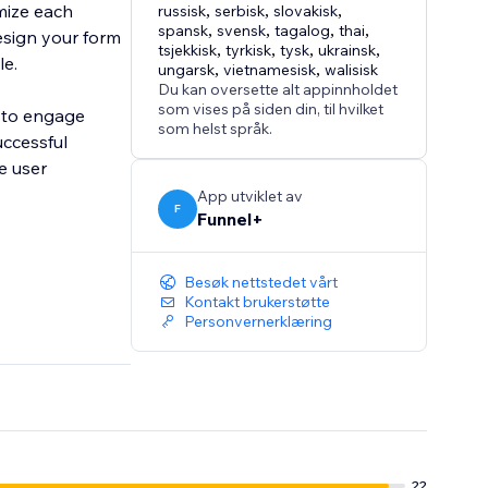
mize each
russisk
,
serbisk
,
slovakisk
,
spansk
,
svensk
,
tagalog
,
thai
,
esign your form
tsjekkisk
,
tyrkisk
,
tysk
,
ukrainsk
,
le.
ungarsk
,
vietnamesisk
,
walisisk
Du kan oversette alt appinnholdet
som vises på siden din, til hvilket
t to engage
som helst språk.
uccessful
e user
App utviklet av
F
Funnel+
Besøk nettstedet vårt
Kontakt brukerstøtte
Personvernerklæring
22