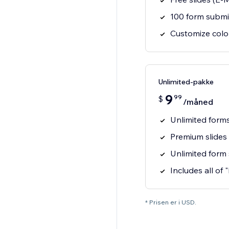
100 form submi
Customize colo
Unlimited-pakke
9
99
$
/måned
Unlimited form
Premium slides
Unlimited form
Includes all of 
* Prisen er i USD.