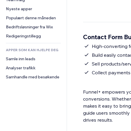
Video
Konvertering
Sidemaler
Lagerløsninger
Avstemninger
Nyeste apper
PDF
Bildeeffekter
Dropshipping
Chat
Fildeling
Populært denne måneden
Knapper og menyer
Priser og abonnement
Kommentarer
Nyheter
Bannere og merker
Folkefinansiering
Bedriftsløsninger fra Wix
Telefon
Innholdstjenester
Kalkulatorer
Mat og drikke
Samfunn
Contact Form Bui
Redigeringstillegg
Teksteffekter
Søk
Anmeldelser og 
High-converting f
tilbakemeldinger
APPER SOM KAN HJELPE DEG
Vær
Build easily cont
CRM
Samle inn leads
Diagrammer og tabeller
Sell products/serv
Analyser trafikk
Collect payments 
Samhandle med besøkende
Funnel+ empowers you
conversions. Whether 
makes it easy to bring 
guide users smoothly 
drives results.