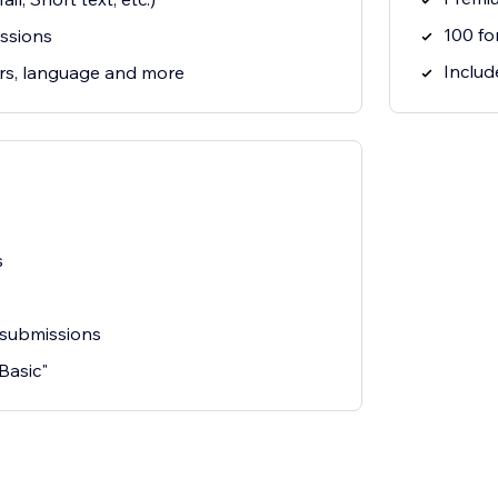
100 fo
ssions
Include
rs, language and more
s
 submissions
"Basic"