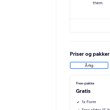
them.
Priser og pakker
Årlig
Free-pakke
Gratis
1x Form
Free slides (E-Ma