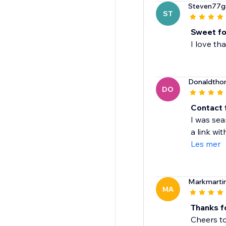
Steven77g
ST
Sweet fo
I love th
Donaldth
DO
Contact
I was sea
a link with
Les mer
Markmarti
MA
Thanks f
Cheers to