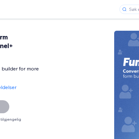
orm
nnel+
 builder for more
ldelser
tilgjengelig