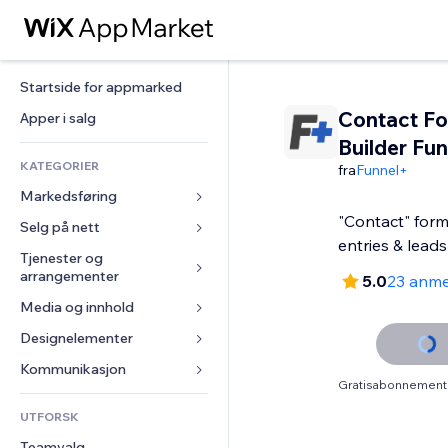
Startside for appmarked
Contact F
Apper i salg
Builder Fu
KATEGORIER
fra
Funnel+
Markedsføring
"Contact" form
Selg på nett
Annonser
entries & leads
Mobil
Tjenester og 
Apper for butikker
arrangementer
5.0
23 anme
Analyser
Frakt og levering
Media og innhold
Hoteller
Sosiale medier
Selg-knapper
Arrangementer
Designelementer
Galleri
SEO
Nettkurs
Restauranter
Musikk
Engasjement
Kart og navigasjon
Kommunikasjon 
On-demand-utskrift
Gratisabonnement 
Eiendom
Podkaster
Nettstedsoppføringer
Personvern og sikkerhet
Regnskap
Skjemaer
UTFORSK
Bookinger
Fotografi
E-post
Klokke
Kuponger og fordelsprogram
Blogg
Teamvalg