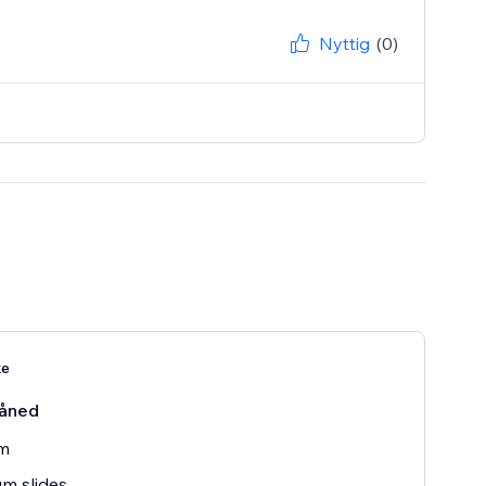
Nyttig
(0)
ke
åned
rm
m slides