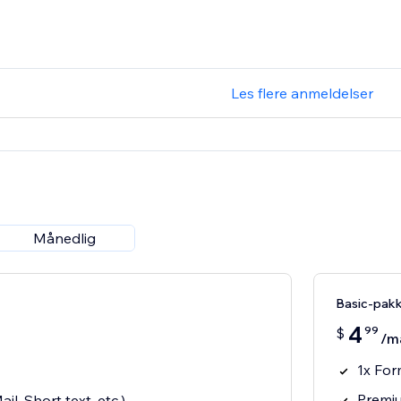
Les flere anmeldelser
Månedlig
Basic-pak
4
99
$
/m
1x Fo
Premiu
il, Short text, etc.)