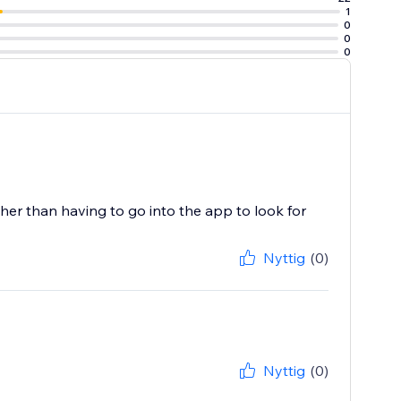
1
0
0
0
her than having to go into the app to look for
Nyttig
(0)
Nyttig
(0)