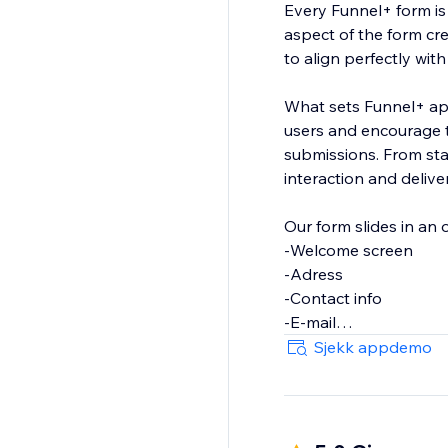
Every Funnel+ form is 
aspect of the form cr
to align perfectly wit
What sets Funnel+ apar
users and encourage t
submissions. From star
interaction and delive
Our form slides in an 
-Welcome screen
-Adress
-Contact info
-E-mail
-Phone
Sjekk appdemo
-Short text
-Long text
-File Upload
-Dropdown