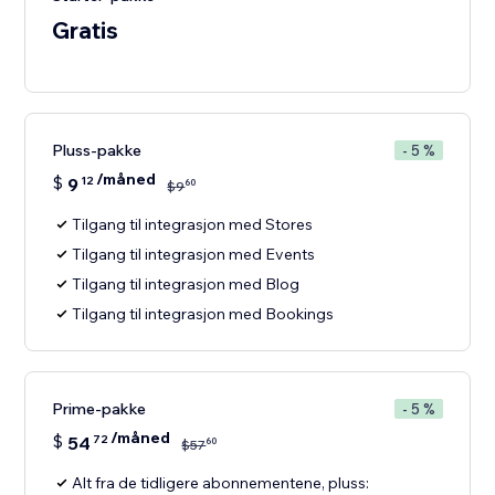
Gratis
Pluss-pakke
- 5 %
/måned
$
9
12
60
$
9
Tilgang til integrasjon med Stores
Tilgang til integrasjon med Events
Tilgang til integrasjon med Blog
Tilgang til integrasjon med Bookings
Prime-pakke
- 5 %
/måned
$
54
72
60
$
57
Alt fra de tidligere abonnementene, pluss: