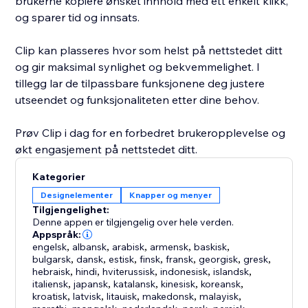
brukerne kopiere ønsket innhold med ett enkelt klikk,
og sparer tid og innsats.
Clip kan plasseres hvor som helst på nettstedet ditt
og gir maksimal synlighet og bekvemmelighet. I
tillegg lar de tilpassbare funksjonene deg justere
utseendet og funksjonaliteten etter dine behov.
Prøv Clip i dag for en forbedret brukeropplevelse og
økt engasjement på nettstedet ditt.
Kategorier
Designelementer
Knapper og menyer
Tilgjengelighet:
Denne appen er tilgjengelig over hele verden.
Appspråk:
engelsk
,
albansk
,
arabisk
,
armensk
,
baskisk
,
bulgarsk
,
dansk
,
estisk
,
finsk
,
fransk
,
georgisk
,
gresk
,
hebraisk
,
hindi
,
hviterussisk
,
indonesisk
,
islandsk
,
italiensk
,
japansk
,
katalansk
,
kinesisk
,
koreansk
,
kroatisk
,
latvisk
,
litauisk
,
makedonsk
,
malayisk
,