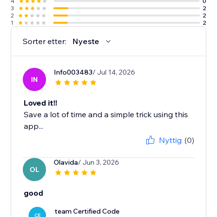
4
0
3
2
2
2
1
2
Sorter etter:
Nyeste
Info003483
/ Jul 14, 2026
IN
Loved it!!
Save a lot of time and a simple trick using this
app...
Nyttig
(0)
Olavida
/ Jun 3, 2026
OL
good
team Certified Code
CE