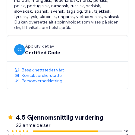
marathi
,
mongolsk
,
nederlandsk
,
norsk
,
persisk
,
polsk
,
portugisisk
,
rumensk
,
russisk
,
serbisk
,
slovakisk
,
spansk
,
svensk
,
tagalog
,
thai
,
tsjekkisk
,
tyrkisk
,
tysk
,
ukrainsk
,
ungarsk
,
vietnamesisk
,
walisisk
Du kan oversette alt appinnholdet som vises på siden
din, til hvilket som helst språk.
App utviklet av
CC
Certified Code
Besøk nettstedet vårt
Kontakt brukerstøtte
Personvernerklæring
4.5 Gjennomsnittlig vurdering
22 anmeldelser
5
16