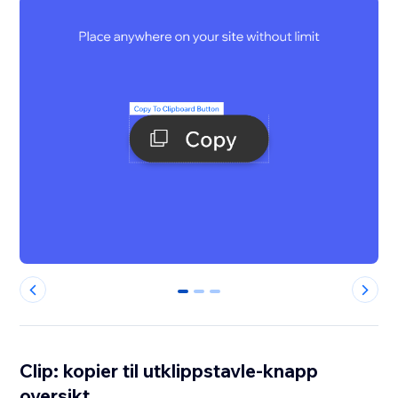
0
1
2
Clip: kopier til utklippstavle-knapp
oversikt