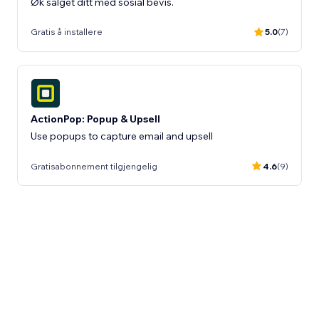
Øk salget ditt med sosial bevis.
Gratis å installere
5.0
(7)
ActionPop: Popup & Upsell
Use popups to capture email and upsell
Gratisabonnement tilgjengelig
4.6
(9)