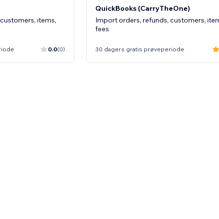
QuickBooks (CarryTheOne)
 customers, items,
Import orders, refunds, customers, ite
fees
riode
0.0
(0)
30 dagers gratis prøveperiode