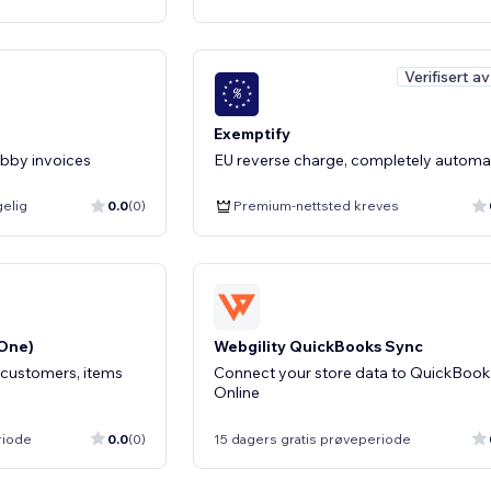
Verifisert a
Exemptify
Abby invoices
EU reverse charge, completely autom
gelig
0.0
(0)
Premium-nettsted kreves
One)
Webgility QuickBooks Sync
 customers, items
Connect your store data to QuickBook
Online
riode
0.0
(0)
15 dagers gratis prøveperiode