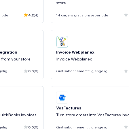
store
riode
4.2
(4)
14 dagers gratis prøveperiode
tegration
Invoice Webplanex
 from your store
Invoice Webplanex
gelig
0.0
(0)
Gratisabonnement tilgjengelig
VosFactures
 QuickBooks invoices
Turn store orders into VosFactures inv
gelig
0.0
(0)
Gratisabonnement tilgjengelig