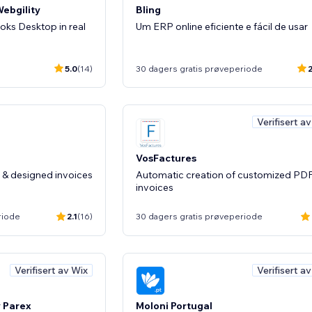
ebgility
Bling
oks Desktop in real
Um ERP online eficiente e fácil de usar
5.0
(14)
30 dagers gratis prøveperiode
2
Verifisert a
VosFactures
d & designed invoices
Automatic creation of customized PD
invoices
riode
2.1
(16)
30 dagers gratis prøveperiode
Verifisert av Wix
Verifisert a
 Parex
Moloni Portugal