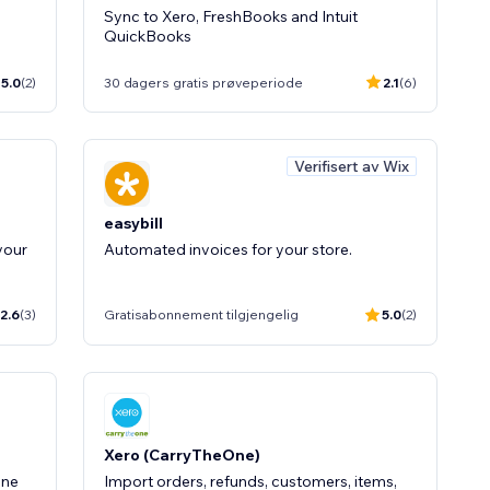
Sync to Xero, FreshBooks and Intuit
QuickBooks
5.0
(2)
30 dagers gratis prøveperiode
2.1
(6)
Verifisert av Wix
easybill
your
Automated invoices for your store.
2.6
(3)
Gratisabonnement tilgjengelig
5.0
(2)
Xero (CarryTheOne)
ine
Import orders, refunds, customers, items,