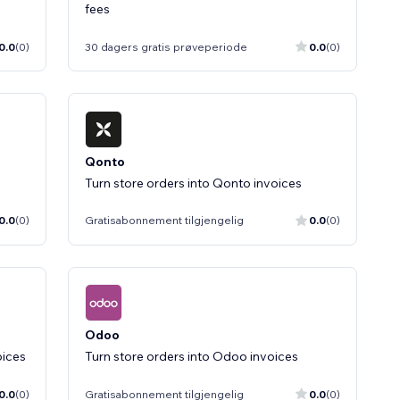
fees
0.0
(0)
30 dagers gratis prøveperiode
0.0
(0)
Qonto
Turn store orders into Qonto invoices
0.0
(0)
Gratisabonnement tilgjengelig
0.0
(0)
Odoo
oices
Turn store orders into Odoo invoices
0.0
(0)
Gratisabonnement tilgjengelig
0.0
(0)