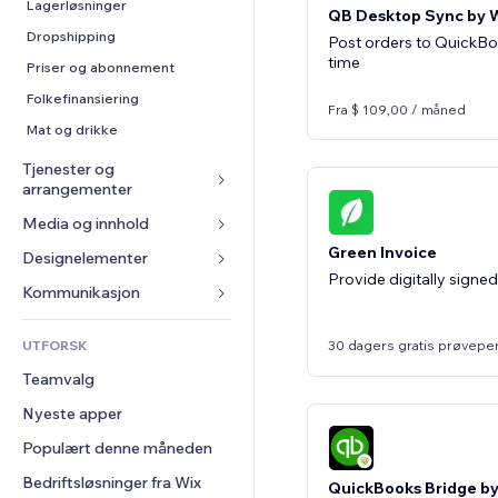
Konvertering
Lagerløsninger
QB Desktop Sync by W
Dropshipping
Post orders to QuickBo
time
Priser og abonnement
Folkefinansiering
Fra $ 109,00 / måned
Mat og drikke
Tjenester og 
arrangementer
Media og innhold
Hoteller
Green Invoice
Arrangementer
Designelementer
Galleri
Provide digitally signe
Restauranter
Musikk
Kart og navigasjon
Kommunikasjon 
Eiendom
Podkaster
Personvern og sikkerhet
Skjemaer
UTFORSK
30 dagers gratis prøvepe
Bookinger
Fotografi
Klokke
Blogg
Teamvalg
Video
Sidemaler
Avstemninger
Nyeste apper
PDF
Bildeeffekter
Chat
Fildeling
Populært denne måneden
Knapper og menyer
Kommentarer
Nyheter
Bannere og merker
Bedriftsløsninger fra Wix
Telefon
QuickBooks Bridge by