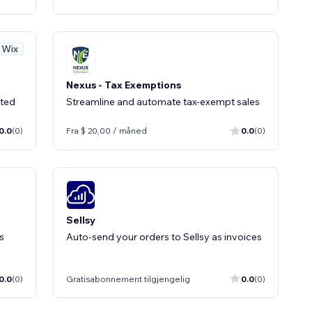
v Wix
Nexus - Tax Exemptions
ated
Streamline and automate tax-exempt sales
0.0
(0)
Fra $ 20,00 / måned
0.0
(0)
Sellsy
s
Auto-send your orders to Sellsy as invoices
0.0
(0)
Gratisabonnement tilgjengelig
0.0
(0)