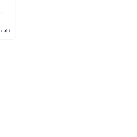
ms,
1.0
(1)