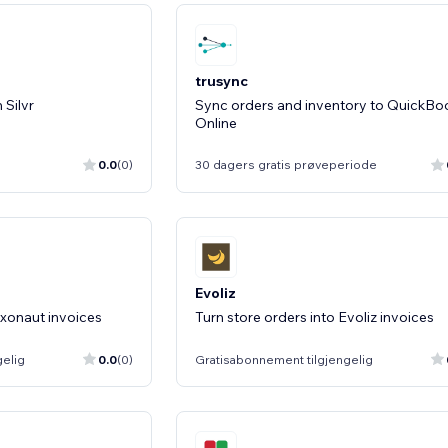
trusync
Sync orders and inventory to QuickBo
Online
0.0
(0)
30 dagers gratis prøveperiode
Evoliz
Axonaut invoices
Turn store orders into Evoliz invoices
gelig
0.0
(0)
Gratisabonnement tilgjengelig