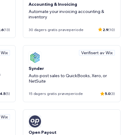
Accounting & Invoicing
Automate your invoicing accounting &
inventory
.6
(13)
30 dagers gratis prøveperiode
2.9
(10)
v Wix
Verifisert av Wix
Synder
F
Auto-post sales to QuickBooks, Xero, or
NetSuite
4.5
(5)
15 dagers gratis prøveperiode
5.0
(3)
v Wix
Open Payout