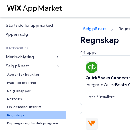
Startside for appmarked
Selg på nett
Regn
Apper i salg
Regnskap
KATEGORIER
44 apper
Markedsføring
Selg på nett
Annonser
Mobil
Apper for butikker
QuickBooks Connect
Analyser
Frakt og levering
Integrate QuickBooks On
Sosiale medier
Selg-knapper
Gratis å installere
SEO
Nettkurs
Engasjement
On-demand-utskrift
Nettstedsoppføringer
Regnskap
E-post
Kuponger og fordelsprogram