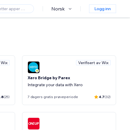
Norsk
Logg inn
v Wix
Verifisert av Wix
Xero Bridge by Parex
Integrate your data with Xero
.8
(25)
7 dagers gratis prøveperiode
4.7
(32)