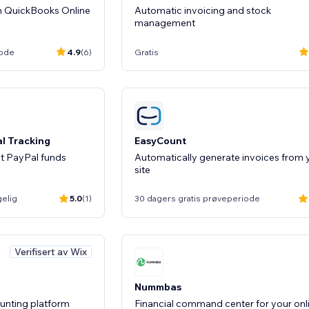
th QuickBooks Online
Automatic invoicing and stock
management
iode
4.9
(6)
Gratis
l Tracking
EasyCount
et PayPal funds
Automatically generate invoices from 
site
gelig
5.0
(1)
30 dagers gratis prøveperiode
Verifisert av Wix
Nummbas
ounting platform
Financial command center for your onl