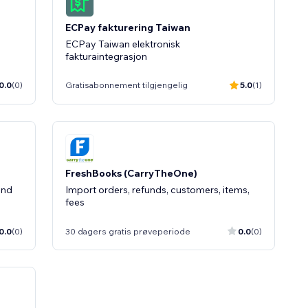
ECPay fakturering Taiwan
ECPay Taiwan elektronisk
fakturaintegrasjon
0.0
(0)
Gratisabonnement tilgjengelig
5.0
(1)
FreshBooks (CarryTheOne)
and
Import orders, refunds, customers, items,
fees
0.0
(0)
30 dagers gratis prøveperiode
0.0
(0)