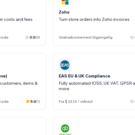
Zoho
ter costs and fees
Turn store orders into Zoho invoices
riode
0.0
(0)
Gratisabonnement tilgjengelig
ne)
EAS EU & UK Compliance
 customers, items &
Fully automated IOSS, UK VAT, GPSR 
more
riode
5.0
(1)
Fra $ 23,10 / måned