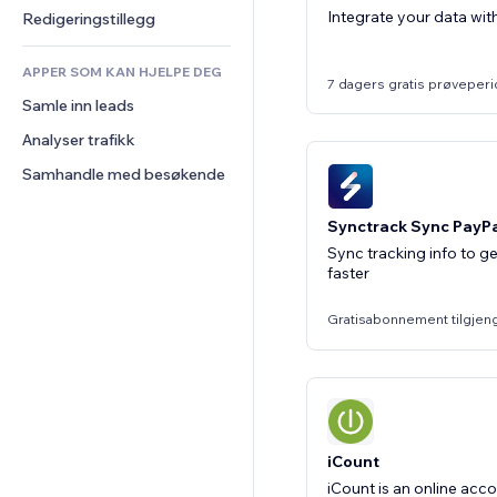
Innholdstjenester
Kalkulatorer
Samfunn
Integrate your data wi
Redigeringstillegg
Teksteffekter
Søk
Anmeldelser og 
tilbakemeldinger
APPER SOM KAN HJELPE DEG
Vær
7 dagers gratis prøveper
CRM
Samle inn leads
Diagrammer og tabeller
Analyser trafikk
Samhandle med besøkende
Synctrack Sync PayPa
Sync tracking info to g
faster
Gratisabonnement tilgjen
iCount
iCount is an online acc