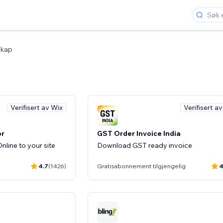
skap
Verifisert av Wix
Verifisert a
or
GST Order Invoice India
line to your site
Download GST ready invoice
4.7
(1426)
Gratisabonnement tilgjengelig
4