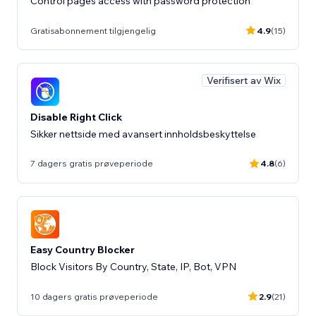
Control pages access with password protection
Gratisabonnement tilgjengelig
4.9
(15)
Verifisert av Wix
Disable Right Click
Sikker nettside med avansert innholdsbeskyttelse
7 dagers gratis prøveperiode
4.8
(6)
Easy Country Blocker
Block Visitors By Country, State, IP, Bot, VPN
10 dagers gratis prøveperiode
2.9
(21)