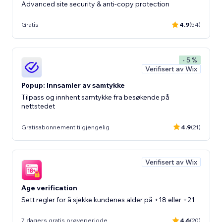
Advanced site security & anti-copy protection
Gratis
4.9
(54)
- 5 %
Verifisert av Wix
Popup: Innsamler av samtykke
Tilpass og innhent samtykke fra besøkende på
nettstedet
Gratisabonnement tilgjengelig
4.9
(21)
Verifisert av Wix
Age verification
Sett regler for å sjekke kundenes alder på +18 eller +21
7 dagers gratis prøveperiode
4.6
(20)