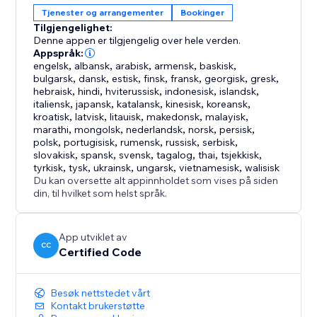
Tjenester og arrangementer
Bookinger
Tilgjengelighet:
Denne appen er tilgjengelig over hele verden.
Appspråk:
engelsk
,
albansk
,
arabisk
,
armensk
,
baskisk
,
bulgarsk
,
dansk
,
estisk
,
finsk
,
fransk
,
georgisk
,
gresk
,
hebraisk
,
hindi
,
hviterussisk
,
indonesisk
,
islandsk
,
italiensk
,
japansk
,
katalansk
,
kinesisk
,
koreansk
,
kroatisk
,
latvisk
,
litauisk
,
makedonsk
,
malayisk
,
marathi
,
mongolsk
,
nederlandsk
,
norsk
,
persisk
,
polsk
,
portugisisk
,
rumensk
,
russisk
,
serbisk
,
slovakisk
,
spansk
,
svensk
,
tagalog
,
thai
,
tsjekkisk
,
tyrkisk
,
tysk
,
ukrainsk
,
ungarsk
,
vietnamesisk
,
walisisk
Du kan oversette alt appinnholdet som vises på siden
din, til hvilket som helst språk.
App utviklet av
CC
Certified Code
Besøk nettstedet vårt
Kontakt brukerstøtte