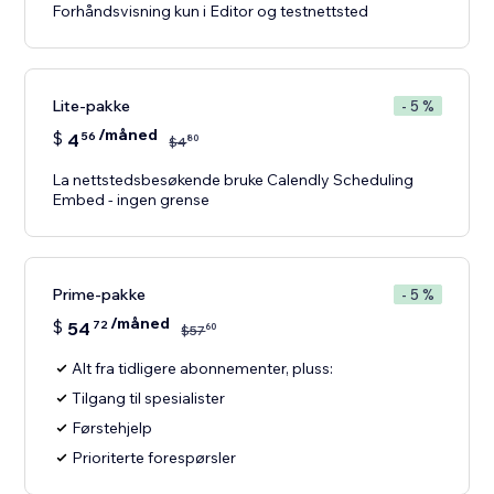
Forhåndsvisning kun i Editor og testnettsted
Lite-pakke
- 5 %
/måned
$
4
56
80
$
4
La nettstedsbesøkende bruke Calendly Scheduling
Embed - ingen grense
Prime-pakke
- 5 %
/måned
$
54
72
60
$
57
Alt fra tidligere abonnementer, pluss:
Tilgang til spesialister
Førstehjelp
Prioriterte forespørsler