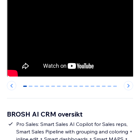
0
1
2
3
4
5
6
7
8
9
10
11
12
13
14
15
16
BROSH AI CRM oversikt
Pro Sales: Smart Sales AI Copilot for Sales reps,
Smart Sales Pipeline with grouping and coloring +
inline edit + Smart dashboards + Smart MAPS +