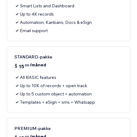
Smart Lists and Dashboard
Up to 4K records
Automation, Kanbans, Docs & eSign
Email support
STANDARD-pakke
/måned
$
15
00
All BASIC features
Up to 10K of records + open track
Up to 5 custom object + automation
Templates + eSign + sms + Whatsapp
PREMIUM-pakke
/måned
00