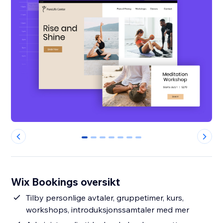
0
1
2
3
4
5
6
Wix Bookings oversikt
Tilby personlige avtaler, gruppetimer, kurs,
workshops, introduksjonssamtaler med mer