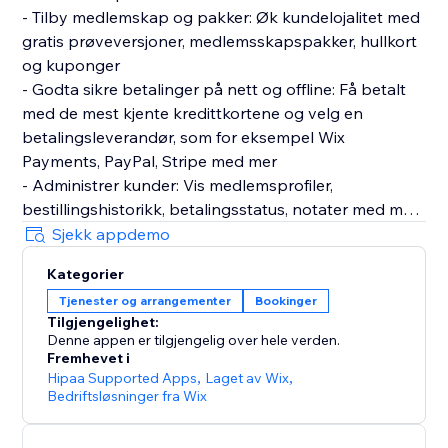
- Tilby medlemskap og pakker: Øk kundelojalitet med
gratis prøveversjoner, medlemsskapspakker, hullkort
og kuponger
- Godta sikre betalinger på nett og offline: Få betalt
med de mest kjente kredittkortene og velg en
betalingsleverandør, som for eksempel Wix
Payments, PayPal, Stripe med mer
- Administrer kunder: Vis medlemsprofiler,
bestillingshistorikk, betalingsstatus, notater med mer
- Send automatiske e-poster: Påminn kunder om
Sjekk appdemo
kommende økter og planer som er i ferd med å
Kategorier
utløpe
Tjenester og arrangementer
Bookinger
- Få en tilpasset mobilapp: La kunder booke og
Tilgjengelighet:
betale for tjenester på farten, chatte med andre
Denne appen er tilgjengelig over hele verden.
medlemmer og holde seg oppdaterte
Fremhevet i
- Spor din ytelse: Få detaljert analyse av økonomien,
Hipaa Supported Apps
,
Laget av Wix
,
Bedriftsløsninger fra Wix
personalets ytelse og kundedeltakelse
- Administrer på mobil: Administrer kalenderen din,