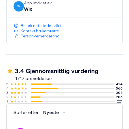
bookinger, kunder og salg med Wix-mobilappen
App utviklet av
W
Wix
Besøk nettstedet vårt
Kontakt brukerstøtte
Personvernerklæring
3.4 Gjennomsnittlig vurdering
1717 anmeldelser
5
424
4
560
3
306
2
206
1
221
Sorter etter:
Nyeste