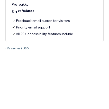
Pro-pakke
/måned
$
3
99
Feedback email button for visitors
Priority email support
All 20+ accessibility features include
* Prisen er i USD.