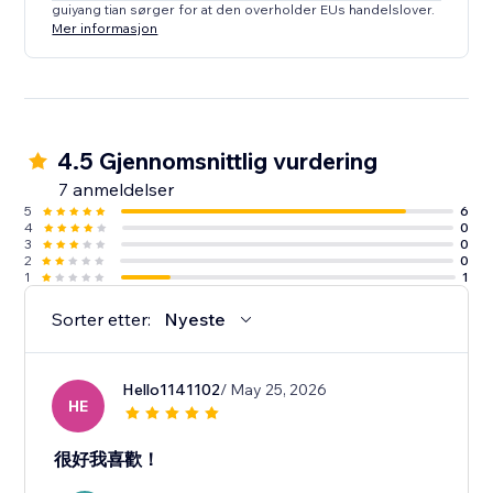
guiyang tian sørger for at den overholder EUs handelslover.
Mer informasjon
4.5 Gjennomsnittlig vurdering
7 anmeldelser
5
6
4
0
3
0
2
0
1
1
Sorter etter:
Nyeste
Hello1141102
/ May 25, 2026
HE
很好我喜歡！