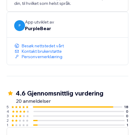
din, til hvilket som helst språk.
App utviklet av
P
PurpleBear
Besøk nettstedet vårt
Kontakt brukerstøtte
Personvernerklæring
4.6 Gjennomsnittlig vurdering
20 anmeldelser
5
18
4
0
3
0
2
1
1
1