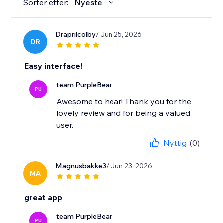
Sorter etter:
Nyeste
Draprilcolby
/ Jun 25, 2026
DR
Easy interface!
team PurpleBear
PU
Awesome to hear! Thank you for the
lovely review and for being a valued
user.
Nyttig
(0)
Magnusbakke3
/ Jun 23, 2026
MA
great app
team PurpleBear
PU