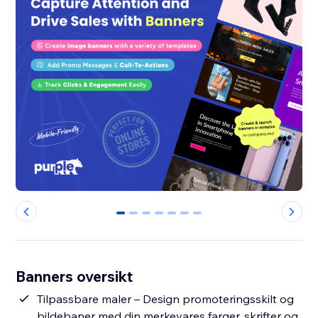
0
1
2
3
4
5
6
Banners oversikt
Tilpassbare maler – Design promoteringsskilt og
bildebaner med din merkevares farger, skrifter og