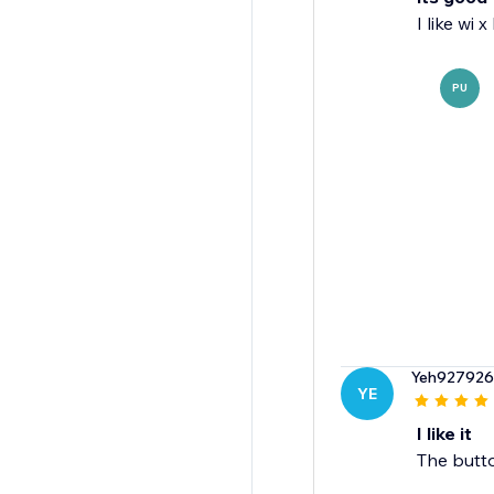
I like wi 
PU
Yeh927926
YE
I like it
The butto