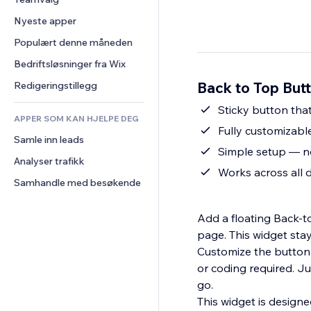
Video
Konvertering
Sidemaler
Lagerløsninger
Avstemninger
Nyeste apper
PDF
Bildeeffekter
Dropshipping
Chat
Fildeling
Populært denne måneden
Knapper og menyer
Priser og abonnement
Kommentarer
Nyheter
Bannere og merker
Folkefinansiering
Bedriftsløsninger fra Wix
Telefon
Innholdstjenester
Kalkulatorer
Mat og drikke
Samfunn
Back to Top Butt
Redigeringstillegg
Teksteffekter
Søk
Anmeldelser og 
Sticky button that
tilbakemeldinger
APPER SOM KAN HJELPE DEG
Vær
Fully customizable
CRM
Samle inn leads
Diagrammer og tabeller
Simple setup — no
Analyser trafikk
Works across all 
Samhandle med besøkende
Add a floating Back-to
page. This widget sta
Customize the button l
or coding required. J
go.
This widget is design