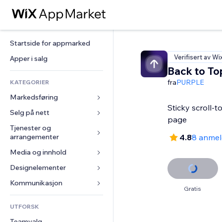
Startside for appmarked
Verifisert av Wi
Apper i salg
Back to To
fra
PURPLE
KATEGORIER
Markedsføring
Sticky scroll-t
Selg på nett
Annonser
page
Mobil
Tjenester og 
Apper for butikker
arrangementer
4.8
8 anmel
Analyser
Frakt og levering
Media og innhold
Hoteller
Sosiale medier
Selg-knapper
Arrangementer
Designelementer
Galleri
SEO
Nettkurs
Restauranter
Musikk
Engasjement
Kart og navigasjon
Kommunikasjon 
On-demand-utskrift
Gratis
Eiendom
Podkaster
Nettstedsoppføringer
Personvern og sikkerhet
Regnskap
Skjemaer
UTFORSK
Bookinger
Fotografi
E-post
Klokke
Kuponger og fordelsprogram
Blogg
Teamvalg