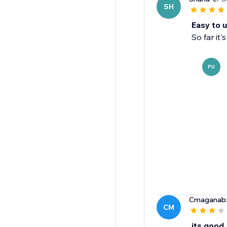
SH
Easy to 
So far it
PU
Cmaganabz
CM
its good