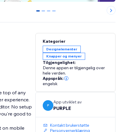
0
1
2
3
Kategorier
Designelementer
Knapper og menyer
Tilgjengelighet:
Denne appen er tilgjengelig over
hele verden.
Appspråk:
engelsk
he top of any
er experience.
App utviklet av
P
ditor. No setup
PURPLE
you're good to
Kontakt brukerstøtte
it on mobile
Personvernerklæring