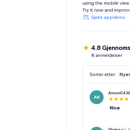
using the mobile view 
Sjekk appdemo
4.8 Gjennomsn
8 anmeldelser
Sorter etter:
Nye
Anson043
AN
Nice
Shana-c
/ J