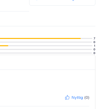
7
0
1
0
0
Nyttig
(0)