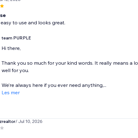
use
's easy to use and looks great.
team PURPLE
Hi there,
Thank you so much for your kind words. It really means a l
well for you.
We’re always here if you ever need anything,...
Les mer
realtor
/ Jul 10, 2026