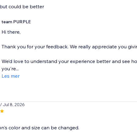
x but could be better
team PURPLE
Hi there,
Thank you for your feedback. We really appreciate you givin
We’d love to understand your experience better and see how
you're...
Les mer
/ Jul 8, 2026
n's color and size can be changed.