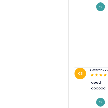
PU
Cefarch77
CE
good
gooodd
PU