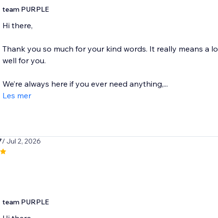
team PURPLE
Hi there,
Thank you so much for your kind words. It really means a l
well for you.
We’re always here if you ever need anything,...
Les mer
7
/ Jul 2, 2026
team PURPLE