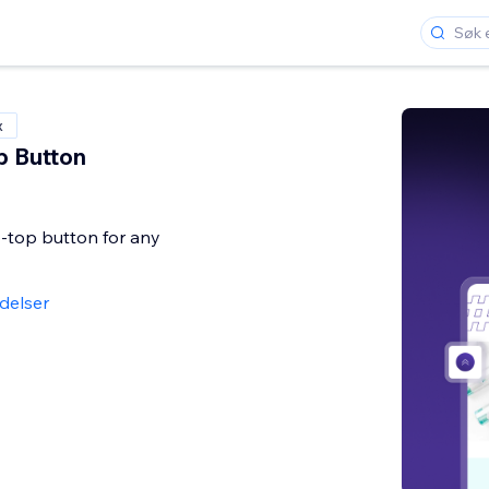
x
p Button
o-top button for any
delser