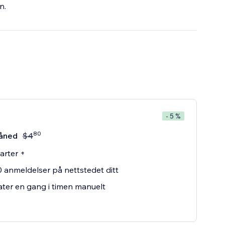
n.
- 5 %
80
åned
$
4
tarter +
0 anmeldelser på nettstedet ditt
er en gang i timen manuelt