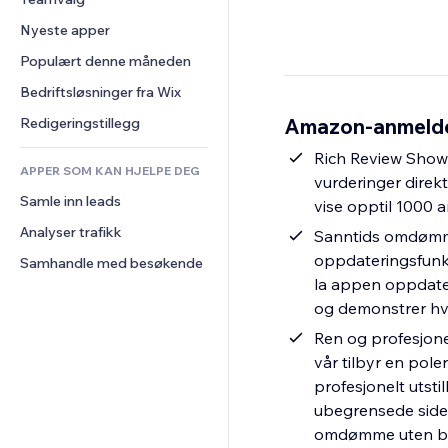
Video
Konvertering
Sidemaler
Lagerløsninger
Avstemninger
Nyeste apper
PDF
Bildeeffekter
Dropshipping
Chat
Fildeling
Populært denne måneden
Knapper og menyer
Priser og abonnement
Kommentarer
Nyheter
Bannere og merker
Folkefinansiering
Bedriftsløsninger fra Wix
Telefon
Innholdstjenester
Kalkulatorer
Mat og drikke
Samfunn
Amazon-anmeldels
Redigeringstillegg
Teksteffekter
Søk
Anmeldelser og 
Rich Review Showc
tilbakemeldinger
APPER SOM KAN HJELPE DEG
Vær
vurderinger direkt
CRM
Samle inn leads
Diagrammer og tabeller
vise opptil 1000 a
Analyser trafikk
Sanntids omdømme
oppdateringsfunks
Samhandle med besøkende
la appen oppdatere
og demonstrer hvo
Ren og profesjone
vår tilbyr en pol
profesjonelt utsti
ubegrensede sidev
omdømme uten b