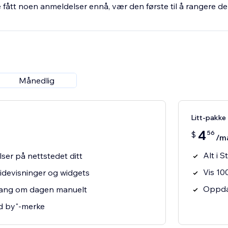
fått noen anmeldelser ennå, vær den første til å rangere de
Månedlig
Litt-pakke
4
56
$
/m
Alt i S
ser på nettstedet ditt
Vis 10
devisninger og widgets
Oppdat
ang om dagen manuelt
d by"-merke