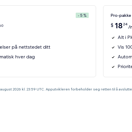
Pro-pakke
- 5 %
18
24
$
60
/
Alt i P
lser på nettstedet ditt
Vis 10
matisk hver dag
Automa
Priorit
9. august 2026 kl. 23:59 UTC. Apputvikleren forbeholder seg retten til å avslut