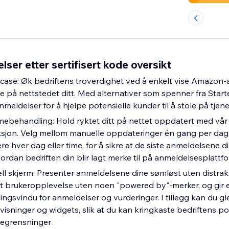
er etter sertifisert kode oversikt
ase: Øk bedriftens troverdighet ved å enkelt vise Amazon
e på nettstedet ditt. Med alternativer som spenner fra Starter
nmeldelser for å hjelpe potensielle kunder til å stole på tjen
behandling: Hold ryktet ditt på nettet oppdatert med vår
jon. Velg mellom manuelle oppdateringer én gang per dag el
 hver dag eller time, for å sikre at de siste anmeldelsene din
rdan bedriften din blir lagt merke til på anmeldelsesplattf
ll skjerm: Presenter anmeldelsene dine sømløst uten distra
ert brukeropplevelse uten noen "powered by"-merker, og gir e
llingsvindu for anmeldelser og vurderinger. I tillegg kan du g
isninger og widgets, slik at du kan kringkaste bedriftens po
egrensninger