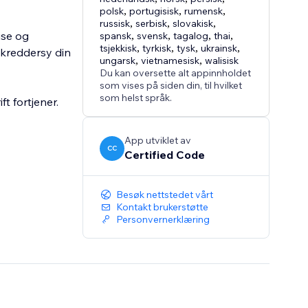
polsk
,
portugisisk
,
rumensk
,
russisk
,
serbisk
,
slovakisk
,
ise og
spansk
,
svensk
,
tagalog
,
thai
,
tsjekkisk
,
tyrkisk
,
tysk
,
ukrainsk
,
skreddersy din
ungarsk
,
vietnamesisk
,
walisisk
Du kan oversette alt appinnholdet
som vises på siden din, til hvilket
som helst språk.
 fortjener.
App utviklet av
CC
Certified Code
Besøk nettstedet vårt
Kontakt brukerstøtte
Personvernerklæring