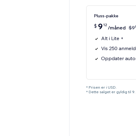
Pluss-pakke
9
12
$
/måned
$
9
Alt i Lite +
Vis 250 anmelde
Oppdater auto
* Prisen er i USD.
* Dette salget er gyldig til 