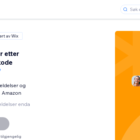
ert av Wix
r etter
 kode
e
eldelser og
ra Amazon
ldelser enda
tilgjengelig