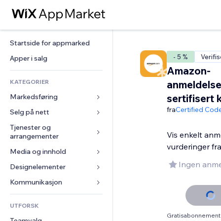
Startside for appmarked
- 5 %
Verifis
Apper i salg
Amazon-
KATEGORIER
anmeldelse
sertifisert
Markedsføring
fra
Certified Cod
Selg på nett
Annonser
Mobil
Tjenester og 
Apper for butikker
Vis enkelt anm
arrangementer
Analyser
Frakt og levering
vurderinger f
Media og innhold
Hoteller
Sosiale medier
Selg-knapper
Ingen anme
Arrangementer
Designelementer
Galleri
SEO
Nettkurs
Restauranter
Musikk
Engasjement
Kart og navigasjon
Kommunikasjon 
On-demand-utskrift
Eiendom
Podkaster
Nettstedsoppføringer
Personvern og sikkerhet
Regnskap
Skjemaer
UTFORSK
Bookinger
Fotografi
E-post
Klokke
Kuponger og fordelsprogram
Blogg
Gratisabonnement 
Teamvalg