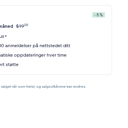
- 5 %
20
måned
$
19
lus+
00 anmeldelser på nettstedet ditt
tiske oppdateringer hver time
ert støtte
te salget når som helst, og salgsvilkårene kan endres.