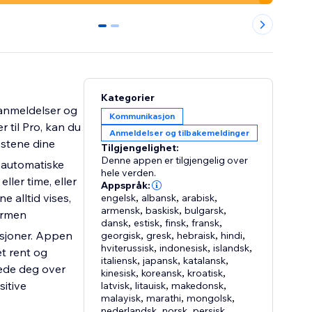
0
1
Kategorier
-anmeldelser og
Kommunikasjon
 til Pro, kan du
Anmeldelser og tilbakemeldinger
estene dine
Tilgjengelighet:
Denne appen er tilgjengelig over
 automatiske
hele verden.
ler time, eller
Appspråk:
e alltid vises,
engelsk
,
albansk
,
arabisk
,
armensk
,
baskisk
,
bulgarsk
,
ormen
dansk
,
estisk
,
finsk
,
fransk
,
ksjoner. Appen
georgisk
,
gresk
,
hebraisk
,
hindi
,
hviterussisk
,
indonesisk
,
islandsk
,
t rent og
italiensk
,
japansk
,
katalansk
,
lede deg over
kinesisk
,
koreansk
,
kroatisk
,
sitive
latvisk
,
litauisk
,
makedonsk
,
malayisk
,
marathi
,
mongolsk
,
nederlandsk
,
norsk
,
persisk
,