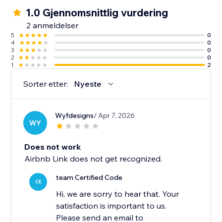
1.0 Gjennomsnittlig vurdering
2 anmeldelser
5
0
4
0
3
0
2
0
1
2
Sorter etter:
Nyeste
Wyfdesigns
/ Apr 7, 2026
WY
Does not work
Airbnb Link does not get recognized.
team Certified Code
CE
Hi, we are sorry to hear that. Your
satisfaction is important to us.
Please send an email to