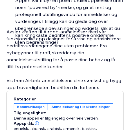
Appen vår tilbyr en polert brukeropplevelse uten
noen "powered by"-merker, og gir et rent og
profesjonelt utstillingsvindu for anmeldelser og
vurderinger. I tillegg kan du glede deg over
ubegrensede sidevisninger og widgets, slik at du
Avslør kraften til Airbnb-anmeldelser med vår
kan kringkaste bedriftens positive omdømme
funksjonsrike app designet for å vise og administrere
uten begrensninger
bedriftsvurderingene dine uten problemer. Fra
nybegynner til proff, skreddersy din
anmeldelsesutstilling for å passe dine behov og få
tillit fra potensielle kunder.
Vis frem Airbnb-anmeldelsene dine sømløst og bygg
opp troverdigheten bedriften din fortjener.
Kategorier
Kommunikasjon
Anmeldelser og tilbakemeldinger
Tilgjengelighet:
Denne appen er tilgjengelig over hele verden.
Appspråk:
engelsk
,
albansk
,
arabisk
,
armensk
,
baskisk
,