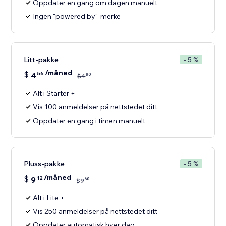
Oppdater en gang om dagen manuelt
Ingen "powered by"-merke
Litt-pakke
- 5 %
/måned
$
4
56
80
$
4
Alt i Starter +
Vis 100 anmeldelser på nettstedet ditt
Oppdater en gang i timen manuelt
Pluss-pakke
- 5 %
/måned
$
9
12
60
$
9
Alt i Lite +
Vis 250 anmeldelser på nettstedet ditt
Oppdater automatisk hver dag