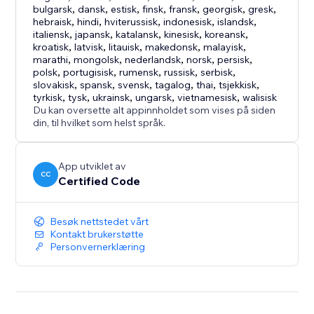
bulgarsk
,
dansk
,
estisk
,
finsk
,
fransk
,
georgisk
,
gresk
,
hebraisk
,
hindi
,
hviterussisk
,
indonesisk
,
islandsk
,
italiensk
,
japansk
,
katalansk
,
kinesisk
,
koreansk
,
kroatisk
,
latvisk
,
litauisk
,
makedonsk
,
malayisk
,
marathi
,
mongolsk
,
nederlandsk
,
norsk
,
persisk
,
polsk
,
portugisisk
,
rumensk
,
russisk
,
serbisk
,
slovakisk
,
spansk
,
svensk
,
tagalog
,
thai
,
tsjekkisk
,
tyrkisk
,
tysk
,
ukrainsk
,
ungarsk
,
vietnamesisk
,
walisisk
Du kan oversette alt appinnholdet som vises på siden
din, til hvilket som helst språk.
App utviklet av
CC
Certified Code
Besøk nettstedet vårt
Kontakt brukerstøtte
Personvernerklæring